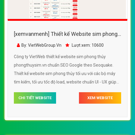
[xemvanmenh] Thiết kế Website sim phong
thủy - phongthuysim.vn - VietWebGroup.Vn
By: VietWebGroup.Vn
Lượt xem: 10600
Công ty VietWeb thiết kế website sim phong thủy
phongthuysim.vn chuẩn SEO Google theo Seoquake.
Thiết kế website sim phong thủy tối ưu với các bộ máy
tìm kiếm, tối ưu tốc độ load, website chuẩn UI - UX giúp
tăng trải nghiệm người dùng lướt website sim phong
CHI TIẾT WEBSITE
XEM WEBSITE
thủy phongthuysim.vn