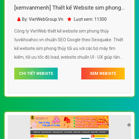
[xemvanmenh] Thiết kế Website sim phong
thủy - tuvikhoahoc.vn - VietWebGroup.Vn
By: VietWebGroup.Vn
Lượt xem: 11300
Công ty VietWeb thiết kế website sim phong thủy
tuvikhoahoc.vn chuẩn SEO Google theo Seoquake. Thiết
kế website sim phong thủy tối ưu với các bộ máy tìm
kiếm, tối ưu tốc độ load, website chuẩn UI - UX giúp tăng
trải nghiệm người dùng lướt website sim phong thủy
CHI TIẾT WEBSITE
XEM WEBSITE
tuvikhoahoc.vn