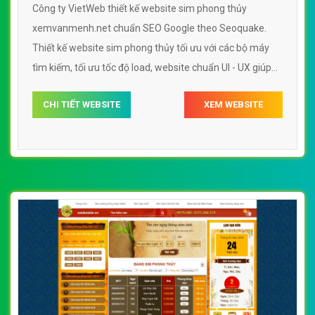
Công ty VietWeb thiết kế website sim phong thủy
xemvanmenh.net chuẩn SEO Google theo Seoquake.
Thiết kế website sim phong thủy tối ưu với các bộ máy
tìm kiếm, tối ưu tốc độ load, website chuẩn UI - UX giúp
tăng trải nghiệm người dùng lướt website sim phong
CHI TIẾT WEBSITE
XEM WEBSITE
thủy xemvanmenh.net