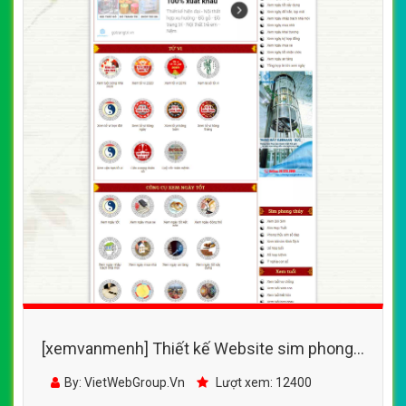
[xemvanmenh] Thiết kế Website sim phong
thủy - xemvanmenh.net - VietWebGroup.Vn
By: VietWebGroup.Vn
Lượt xem: 12400