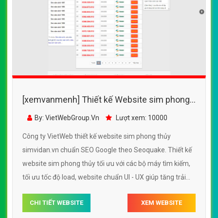
[xemvanmenh] Thiết kế Website sim phong
thủy - simvidan.vn - VietWebGroup.Vn
By: VietWebGroup.Vn
Lượt xem: 10000
Công ty VietWeb thiết kế website sim phong thủy
simvidan.vn chuẩn SEO Google theo Seoquake. Thiết kế
website sim phong thủy tối ưu với các bộ máy tìm kiếm,
tối ưu tốc độ load, website chuẩn UI - UX giúp tăng trải
nghiệm người dùng lướt website sim phong thủy
CHI TIẾT WEBSITE
XEM WEBSITE
simvidan.vn