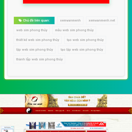
Chủ đề liên quan:
xemvanmenh
xemvanmenh.net
web sim phong thủy
mẫu web sim phong thủy
thiết kế web sim phong thủy
tạo web sim phong thủy
lập web sim phong thủy
tạo lập web sim phong thủy
thành lập web sim phong thủy