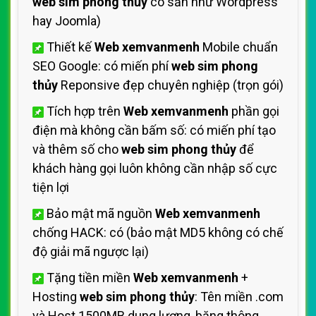
web sim phong thủy
có sẵn như Wordpress
hay Joomla)
Thiết kế
Web xemvanmenh
Mobile chuẩn
SEO Google: có miến phí
web sim phong
thủy
Reponsive đẹp chuyên nghiệp (trọn gói)
Tích hợp trên
Web xemvanmenh
phần gọi
điện mà không cần bấm số: có miến phí tạo
và thêm số cho
web sim phong thủy
để
khách hàng gọi luôn không cần nhập số cực
tiện lợi
Bảo mật mã nguồn
Web xemvanmenh
chống HACK: có (bảo mật MD5 không có chế
độ giải mã ngược lại)
Tặng tiền miền
Web xemvanmenh
+
Hosting
web sim phong thủy
: Tên miền .com
và Host 1500MB dung lượng, băng thông