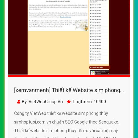
[xemvanmenh] Thiết kế Website sim phong
thủy - simhoptuoi.com.vn - VietWebGroup.Vn
By: VietWebGroup.Vn
Lượt xem: 10400
Công ty VietWeb thiết kế website sim phong thủy
simhoptuoi.com.vn chuẩn SEO Google theo Seoquake.
Thiết kế website sim phong thủy tối ưu với các bộ máy