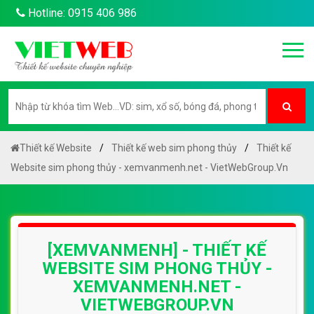
Hotline: 0915 406 986
Thiết kế Website
Thiết kế web sim phong thủy
Thiết kế
Website sim phong thủy - xemvanmenh.net - VietWebGroup.Vn
[XEMVANMENH] - THIẾT KẾ
WEBSITE SIM PHONG THỦY -
XEMVANMENH.NET -
VIETWEBGROUP.VN