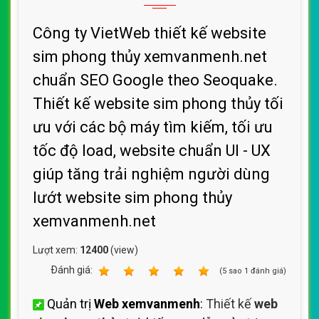
Công ty VietWeb thiết kế website
sim phong thủy xemvanmenh.net
chuẩn SEO Google theo Seoquake.
Thiết kế website sim phong thủy tối
ưu với các bộ máy tìm kiếm, tối ưu
tốc độ load, website chuẩn UI - UX
giúp tăng trải nghiệm người dùng
lướt website sim phong thủy
xemvanmenh.net
Lượt xem:
12400
(view)
Ðánh giá:
1
2
3
4
5
(
5
sao
1
đánh giá)
Quản trị
Web xemvanmenh
:
Thiết kế
web