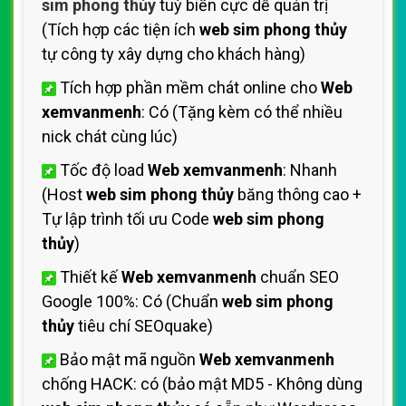
sim phong thủy
tuỳ biến cực dễ quản trị
(Tích hợp các tiện ích
web sim phong thủy
tự công ty xây dựng cho khách hàng)
Tích hợp phần mềm chát online cho
Web
xemvanmenh
: Có (Tặng kèm có thể nhiều
nick chát cùng lúc)
Tốc độ load
Web xemvanmenh
: Nhanh
(Host
web sim phong thủy
băng thông cao +
Tự lập trình tối ưu Code
web sim phong
thủy
)
Thiết kế
Web xemvanmenh
chuẩn SEO
Google 100%: Có (Chuẩn
web sim phong
thủy
tiêu chí SEOquake)
Bảo mật mã nguồn
Web xemvanmenh
chống HACK: có (bảo mật MD5 - Không dùng