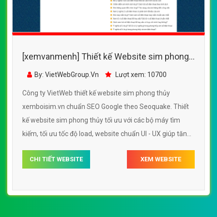
[xemvanmenh] Thiết kế Website sim phong
thủy - xemboisim.vn - VietWebGroup.Vn
By: VietWebGroup.Vn
Lượt xem: 10700
Công ty VietWeb thiết kế website sim phong thủy
xemboisim.vn chuẩn SEO Google theo Seoquake. Thiết
kế website sim phong thủy tối ưu với các bộ máy tìm
kiếm, tối ưu tốc độ load, website chuẩn UI - UX giúp tăng
trải nghiệm người dùng lướt website sim phong thủy
CHI TIẾT WEBSITE
XEM WEBSITE
xemboisim.vn