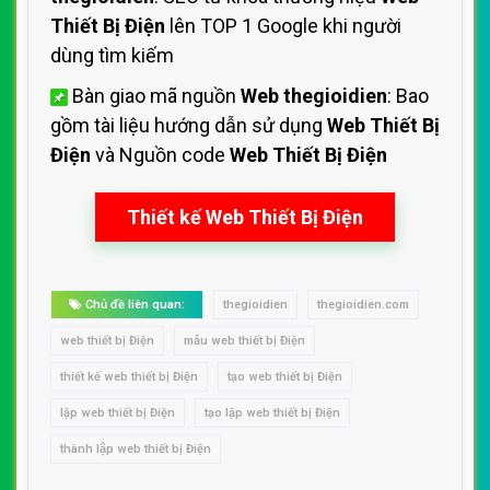
Thiết Bị Điện
lên TOP 1 Google khi người
dùng tìm kiếm
Bàn giao mã nguồn
Web thegioidien
: Bao
gồm tài liệu hướng dẫn sử dụng
Web Thiết Bị
Điện
và Nguồn code
Web Thiết Bị Điện
Thiết kế Web Thiết Bị Điện
Chủ đề liên quan:
thegioidien
thegioidien.com
web thiết bị Điện
mẫu web thiết bị Điện
thiết kế web thiết bị Điện
tạo web thiết bị Điện
lập web thiết bị Điện
tạo lập web thiết bị Điện
thành lập web thiết bị Điện