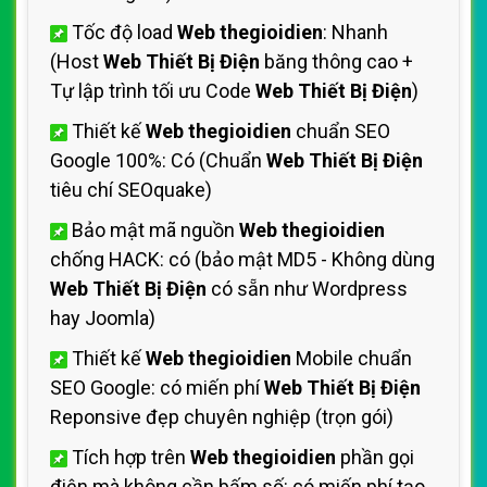
Tốc độ load
Web thegioidien
: Nhanh
(Host
Web Thiết Bị Điện
băng thông cao +
Tự lập trình tối ưu Code
Web Thiết Bị Điện
)
Thiết kế
Web thegioidien
chuẩn SEO
Google 100%: Có (Chuẩn
Web Thiết Bị Điện
tiêu chí SEOquake)
Bảo mật mã nguồn
Web thegioidien
chống HACK: có (bảo mật MD5 - Không dùng
Web Thiết Bị Điện
có sẵn như Wordpress
hay Joomla)
Thiết kế
Web thegioidien
Mobile chuẩn
SEO Google: có miến phí
Web Thiết Bị Điện
Reponsive đẹp chuyên nghiệp (trọn gói)
Tích hợp trên
Web thegioidien
phần gọi
điện mà không cần bấm số: có miến phí tạo