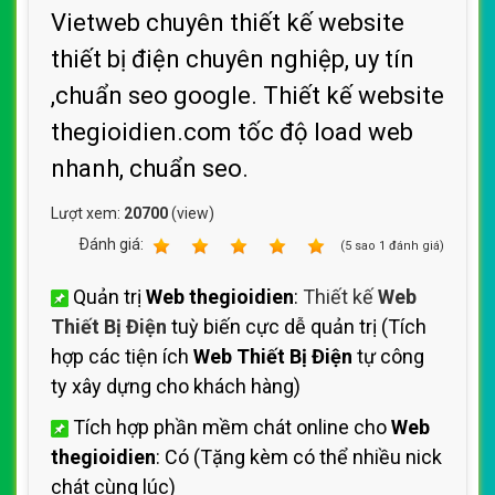
Vietweb chuyên thiết kế website
thiết bị điện chuyên nghiệp, uy tín
,chuẩn seo google. Thiết kế website
thegioidien.com tốc độ load web
nhanh, chuẩn seo.
Lượt xem:
20700
(view)
Ðánh giá:
1
2
3
4
5
(
5
sao
1
đánh giá)
Quản trị
Web thegioidien
:
Thiết kế
Web
Thiết Bị Điện
tuỳ biến cực dễ quản trị (Tích
hợp các tiện ích
Web Thiết Bị Điện
tự công
ty xây dựng cho khách hàng)
Tích hợp phần mềm chát online cho
Web
thegioidien
: Có (Tặng kèm có thể nhiều nick
chát cùng lúc)