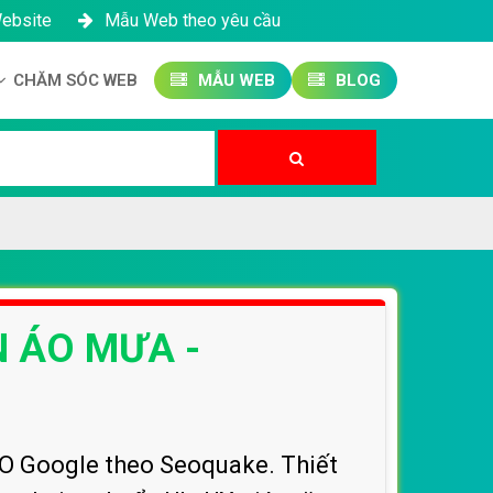
Website
Mẫu Web theo yêu cầu
CHĂM SÓC WEB
MẪU WEB
BLOG
Công ty SEO Website
Quản trị Website
Quản trị Fanpage
N ÁO MƯA -
O Google theo Seoquake. Thiết