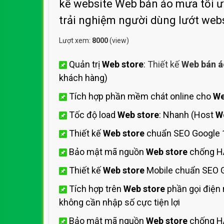
kế website Web bán áo mưa tối ưu 
trải nghiệm người dùng lướt we
Lượt xem:
8000
(view)
Quản trị
Web store
:
Thiết kế
Web bán 
khách hàng)
Tích hợp phần mềm chát online cho
We
Tốc độ load
Web store
: Nhanh (Host
W
Thiết kế
Web store
chuẩn SEO Google 
Bảo mật mã nguồn
Web store
chống HA
Thiết kế
Web store
Mobile chuẩn SEO G
Tích hợp trên
Web store
phần gọi điện
không cần nhập số cực tiện lợi
Bảo mật mã nguồn
Web store
chống HA