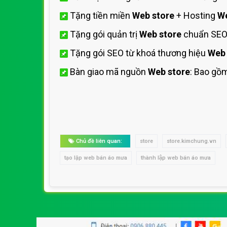
Tặng tiền miền
Web store
+ Hosting
W
Tặng gói quản trị
Web store
chuẩn SEO 
Tặng gói SEO từ khoá thương hiệu
Web 
Bàn giao mã nguồn
Web store
: Bao gồ
Chủ đề liên quan:
store
store.kimchung.vn
tạo lập web bán áo mưa
thành lập web bán áo mưa