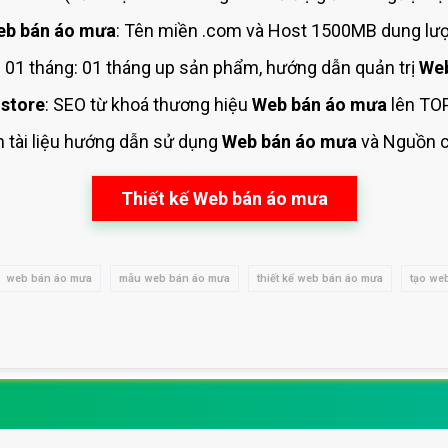
eb bán áo mưa
: Tên miền .com và Host 1500MB dung lượ
01 tháng: 01 tháng up sản phẩm, hướng dẫn quản trị
Web
store
: SEO từ khoá thương hiệu
Web bán áo mưa
lên TOP
m tài liệu hướng dẫn sử dụng
Web bán áo mưa
và Nguồn 
Thiết kế Web bán áo mưa
web bán áo mưa
mẫu web bán áo mưa
thiết kế web bán áo mưa
tạo we