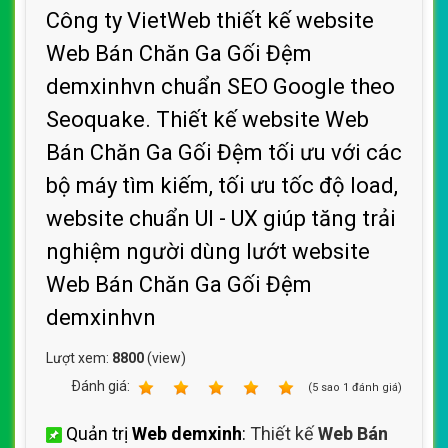
Công ty VietWeb thiết kế website
Web Bán Chăn Ga Gối Đệm
demxinhvn chuẩn SEO Google theo
Seoquake. Thiết kế website Web
Bán Chăn Ga Gối Đệm tối ưu với các
bộ máy tìm kiếm, tối ưu tốc độ load,
website chuẩn UI - UX giúp tăng trải
nghiệm người dùng lướt website
Web Bán Chăn Ga Gối Đệm
demxinhvn
Lượt xem:
8800
(view)
Ðánh giá:
1
2
3
4
5
(
5
sao
1
đánh giá)
Quản trị
Web demxinh
:
Thiết kế
Web Bán