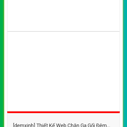
[demxinh] Thiết Kế Web Chăn Ga Gối Đệm