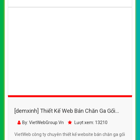
[demxinh] Thiết Kế Web Bán Chăn Ga Gối
Đệm Sông Hồng đẹp SEO tốt
By: VietWebGroup.Vn
Lượt xem: 13210
VietWeb công ty chuyên thiết kế website bán chăn ga gối