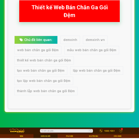
Thiết kế Web Bán Chăn Ga Gối
Đệm
Chủ đề liên quan:
demxinh
demxinh.vn
web bán chăn ga gối Đệm
mẫu web bán chăn ga gối Đệm
thiết kế web bán chăn ga gối Đệm
tạo web bán chăn ga gối Đệm
lập web bán chăn ga gối Đệm
tạo lập web bán chăn ga gối Đệm
thành lập web bán chăn ga gối Đệm