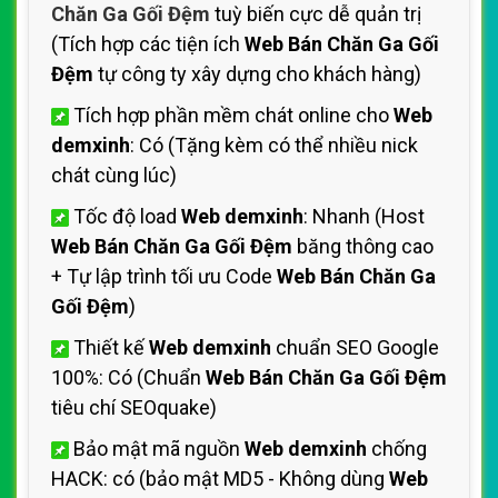
Chăn Ga Gối Đệm
tuỳ biến cực dễ quản trị
(Tích hợp các tiện ích
Web Bán Chăn Ga Gối
Đệm
tự công ty xây dựng cho khách hàng)
Tích hợp phần mềm chát online cho
Web
demxinh
: Có (Tặng kèm có thể nhiều nick
chát cùng lúc)
Tốc độ load
Web demxinh
: Nhanh (Host
Web Bán Chăn Ga Gối Đệm
băng thông cao
+ Tự lập trình tối ưu Code
Web Bán Chăn Ga
Gối Đệm
)
Thiết kế
Web demxinh
chuẩn SEO Google
100%: Có (Chuẩn
Web Bán Chăn Ga Gối Đệm
tiêu chí SEOquake)
Bảo mật mã nguồn
Web demxinh
chống
HACK: có (bảo mật MD5 - Không dùng
Web