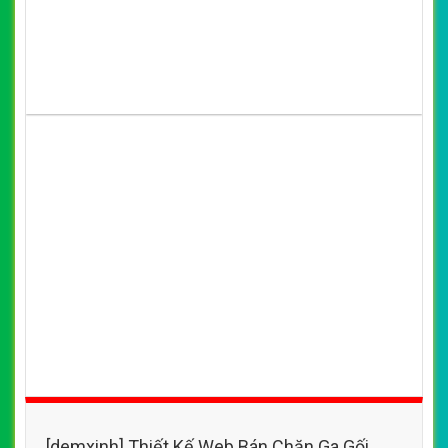
[demxinh] Thiết Kế Web Bán Chăn Ga Gối