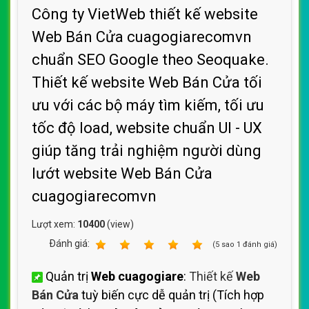
Công ty VietWeb thiết kế website
Web Bán Cửa cuagogiarecomvn
chuẩn SEO Google theo Seoquake.
Thiết kế website Web Bán Cửa tối
ưu với các bộ máy tìm kiếm, tối ưu
tốc độ load, website chuẩn UI - UX
giúp tăng trải nghiệm người dùng
lướt website Web Bán Cửa
cuagogiarecomvn
Lượt xem:
10400
(view)
Ðánh giá:
1
2
3
4
5
(
5
sao
1
đánh giá)
Quản trị
Web cuagogiare
:
Thiết kế
Web
Bán Cửa
tuỳ biến cực dễ quản trị (Tích hợp