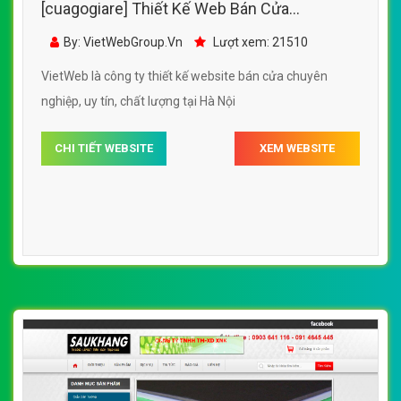
[cuagogiare] Thiết Kế Web Bán Cửa
WindowPromth đẹp, chuyên nghiệp chuẩn
By: VietWebGroup.Vn
Lượt xem: 21510
SEO
VietWeb là công ty thiết kế website bán cửa chuyên
nghiệp, uy tín, chất lượng tại Hà Nội
CHI TIẾT WEBSITE
XEM WEBSITE