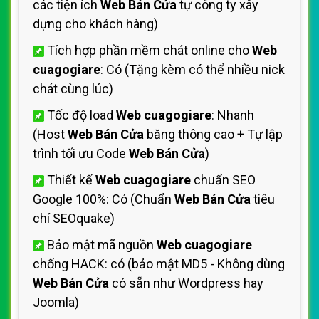
các tiện ích
Web Bán Cửa
tự công ty xây
dựng cho khách hàng)
Tích hợp phần mềm chát online cho
Web
cuagogiare
: Có (Tặng kèm có thể nhiều nick
chát cùng lúc)
Tốc độ load
Web cuagogiare
: Nhanh
(Host
Web Bán Cửa
băng thông cao + Tự lập
trình tối ưu Code
Web Bán Cửa
)
Thiết kế
Web cuagogiare
chuẩn SEO
Google 100%: Có (Chuẩn
Web Bán Cửa
tiêu
chí SEOquake)
Bảo mật mã nguồn
Web cuagogiare
chống HACK: có (bảo mật MD5 - Không dùng
Web Bán Cửa
có sẵn như Wordpress hay
Joomla)