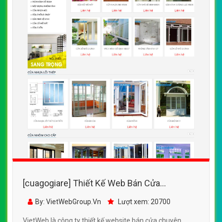
[cuagogiare] Thiết Kế Web Bán Cửa
MsWindows đẹp, chuyên nghiệp chuẩn SEO
By: VietWebGroup.Vn
Lượt xem: 20700
VietWeb là công ty thiết kế website bán cửa chuyên