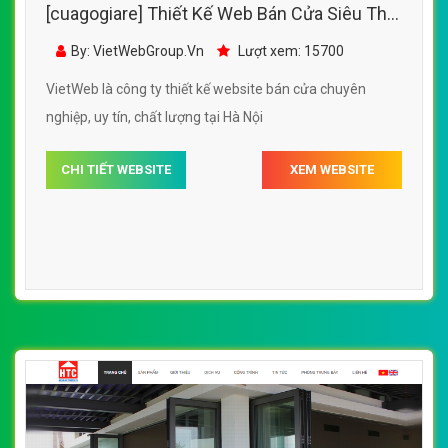
[cuagogiare] Thiết Kế Web Bán Cửa Siêu Thị
Cửa Cuốn đẹp SEO nhanh hiệu quả
By: VietWebGroup.Vn
Lượt xem: 15700
VietWeb là công ty thiết kế website bán cửa chuyên
nghiệp, uy tín, chất lượng tại Hà Nội
CHI TIẾT WEBSITE
XEM WEBSITE