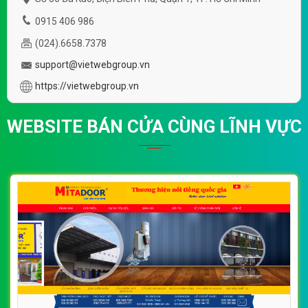
0915 406 986
(024).6658.7378
support@vietwebgroup.vn
https://vietwebgroup.vn
WEBSITE BÁN CỬA CÙNG LĨNH VỰC