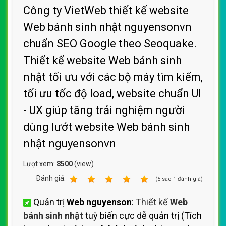
Công ty VietWeb thiết kế website
Web bánh sinh nhật nguyensonvn
chuẩn SEO Google theo Seoquake.
Thiết kế website Web bánh sinh
nhật tối ưu với các bộ máy tìm kiếm,
tối ưu tốc độ load, website chuẩn UI
- UX giúp tăng trải nghiệm người
dùng lướt website Web bánh sinh
nhật nguyensonvn
Lượt xem:
8500
(view)
Ðánh giá:
1
2
3
4
5
(
5
sao
1
đánh giá)
Quản trị
Web nguyenson
:
Thiết kế
Web
bánh sinh nhật
tuỳ biến cực dễ quản trị (Tích