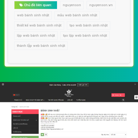
Chủ đề liên quan:
nguyenson
nguyenson.vn
web bánh sinh nhật
mẫu web bánh sinh nhật
thiết kế web bánh sinh nhật
tạo web bánh sinh nhật
lập web bánh sinh nhật
tạo lập web bánh sinh nhật
thành lập web bánh sinh nhật