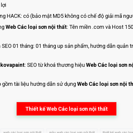
lợi
g HACK: có (bảo mật MD5 không có chế độ giải mã ngượ
ing
Web Các loại sơn nội thất
: Tên miền .com và Host 15
SEO 01 tháng: 01 tháng up sản phẩm, hướng dẫn quản t
kovapaint
: SEO từ khoá thương hiệu
Web Các loại sơn nộ
o gồm tài liệu hướng dẫn sử dụng
Web Các loại sơn nội t
Thiết kế Web Các loại sơn nội thất
web các loại sơn nội thất
mẫu web các loại sơn nội thất
thiết kế web các loạ