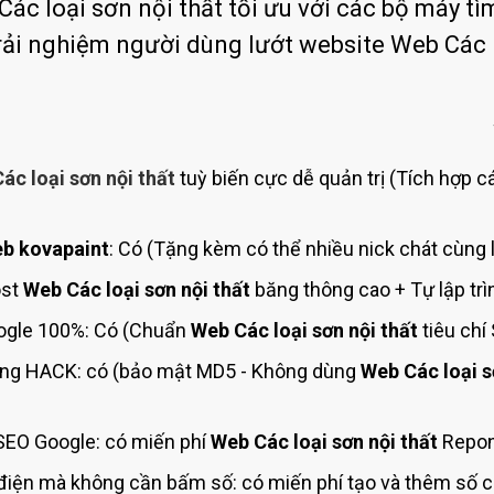
Bảng giá quảng cáo Google
c loại sơn nội thất tối ưu với các bộ máy tìm
trải nghiệm người dùng lướt website Web Các l
Bảng giá quảng cáo Facebook
Bảng giá quảng cáo Banner
Bảng giá quản trị Website
Bảng giá quản trị Fanpage Facebook
ác loại sơn nội thất
tuỳ biến cực dễ quản trị (Tích hợp c
Bảng giá SEO Website
b kovapaint
: Có (Tặng kèm có thể nhiều nick chát cùng 
ost
Web Các loại sơn nội thất
băng thông cao + Tự lập trì
gle 100%: Có (Chuẩn
Web Các loại sơn nội thất
tiêu chí
ng HACK: có (bảo mật MD5 - Không dùng
Web Các loại s
SEO Google: có miến phí
Web Các loại sơn nội thất
Repons
điện mà không cần bấm số: có miến phí tạo và thêm số 