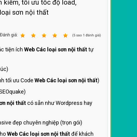
 kiếm, tối ưu tốc độ load,
oại sơn nội thất
Ðánh giá:
1
2
3
4
5
(
5
sao
1
đánh giá)
ác tiện ích
Web Các loại sơn nội thất
tự
lúc)
nh tối ưu Code
Web Các loại sơn nội thất
)
 SEOquake)
ơn nội thất
có sẵn như Wordpress hay
ive đẹp chuyên nghiệp (trọn gói)
cho
Web Các loại sơn nội thất
để khách