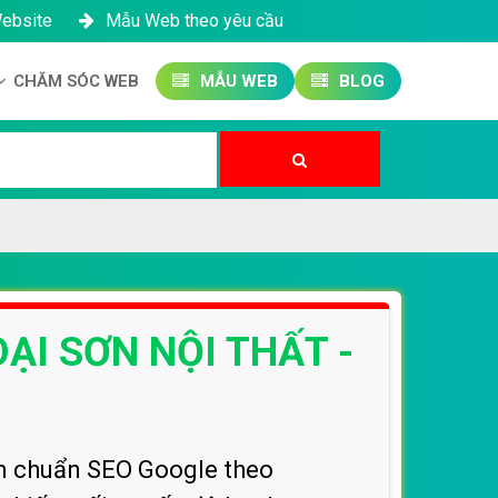
Website
Mẫu Web theo yêu cầu
CHĂM SÓC WEB
MẪU WEB
BLOG
Công ty SEO Website
Quản trị Website
Quản trị Fanpage
OẠI SƠN NỘI THẤT -
om chuẩn SEO Google theo