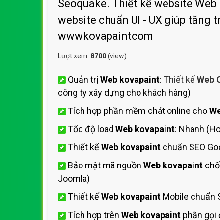
Seoquake. Thiết kế website Web Cá
website chuẩn UI - UX giúp tăng 
wwwkovapaintcom
Lượt xem:
8700
(view)
Quản trị
Web kovapaint
:
Thiết kế
Web C
công ty xây dựng cho khách hàng)
Tích hợp phần mềm chát online cho
We
Tốc độ load
Web kovapaint
: Nhanh (H
Thiết kế
Web kovapaint
chuẩn SEO Goo
Bảo mật mã nguồn
Web kovapaint
chố
Joomla)
Thiết kế
Web kovapaint
Mobile chuẩn 
Tích hợp trên
Web kovapaint
phần gọi 