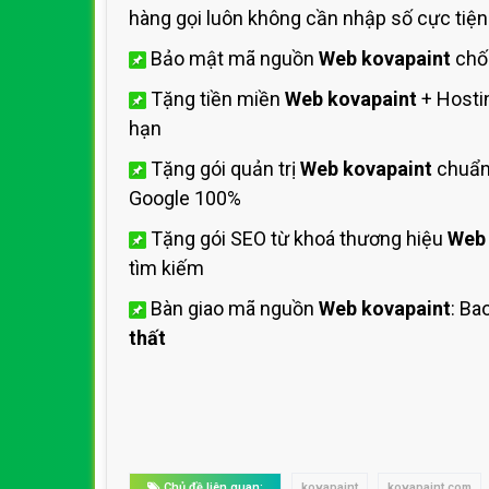
hàng gọi luôn không cần nhập số cực tiện 
Bảo mật mã nguồn
Web kovapaint
chốn
Tặng tiền miền
Web kovapaint
+ Host
hạn
Tặng gói quản trị
Web kovapaint
chuẩn 
Google 100%
Tặng gói SEO từ khoá thương hiệu
Web 
tìm kiếm
Bàn giao mã nguồn
Web kovapaint
: Ba
thất
Chủ đề liên quan:
kovapaint
kovapaint.com