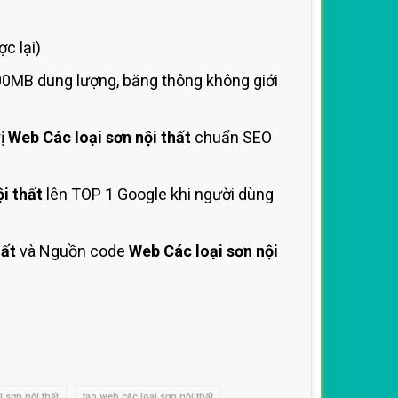
c lại)
00MB dung lượng, băng thông không giới
rị
Web Các loại sơn nội thất
chuẩn SEO
i thất
lên TOP 1 Google khi người dùng
hất
và Nguồn code
Web Các loại sơn nội
i sơn nội thất
tạo web các loại sơn nội thất