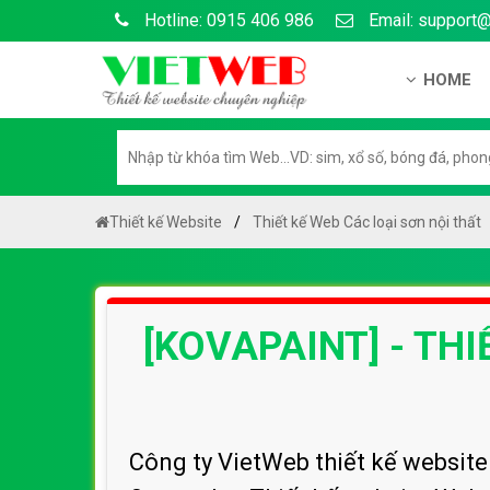
Hotline: 0915 406 986
Email: support
HOME
Giới thiệu
Hồ sơ nă
Hướng dẫ
Thiết kế Website
Thiết kế Web Các loại sơn nội thất
Tuyển dụ
Chính sá
[KOVAPAINT] - THI
Chính sác
Liên hệ c
Chính sác
Công ty VietWeb thiết kế websi