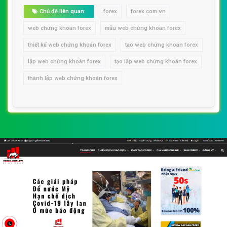
Chủ đề liên quan:
forex
forex.com.vn
web chứng khoán forex
mẫu web chứng khoán forex
thiết kế web chứng khoán forex
tạo web chứng khoán forex
lập web chứng khoán forex
tạo lập web chứng khoán forex
thành lập web chứng khoán forex