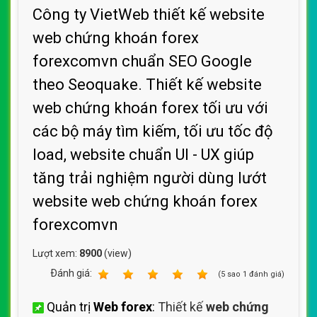
Công ty VietWeb thiết kế website
web chứng khoán forex
forexcomvn chuẩn SEO Google
theo Seoquake. Thiết kế website
web chứng khoán forex tối ưu với
các bộ máy tìm kiếm, tối ưu tốc độ
load, website chuẩn UI - UX giúp
tăng trải nghiệm người dùng lướt
website web chứng khoán forex
forexcomvn
Lượt xem:
8900
(view)
Ðánh giá:
1
2
3
4
5
(
5
sao
1
đánh giá)
Quản trị
Web forex
:
Thiết kế
web chứng