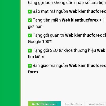
hàng gọi luôn không cần nhập số cực tiện 
Bảo mật mã nguồn
Web kienthucforex
Tặng tiền miền
Web kienthucforex
+ H
giới hạn
Tặng gói quản trị
Web kienthucforex
ch
Google 100%
Tặng gói SEO từ khoá thương hiệu
Web 
tìm kiếm
Bàn giao mã nguồn
Web kienthucforex
forex
Chủ đề liên quan:
kienthucforex
kienthucfore