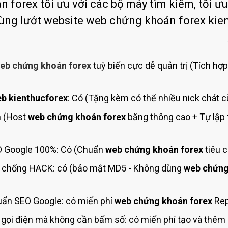
Bảng giá quảng cáo Google
forex tối ưu với các bộ máy tìm kiếm, tối ưu 
dùng lướt website web chứng khoán forex ki
Bảng giá quảng cáo Facebook
Bảng giá quảng cáo Banner
Bảng giá quản trị Website
eb chứng khoán forex
tuỳ biến cực dễ quản trị (Tích hợp
Bảng giá quản trị Fanpage Facebook
Bảng giá SEO Website
b kienthucforex
: Có (Tặng kèm có thể nhiều nick chát c
h (Host
web chứng khoán forex
băng thông cao + Tự lập 
 Google 100%: Có (Chuẩn
web chứng khoán forex
tiêu 
chống HACK: có (bảo mật MD5 - Không dùng
web chứng
ẩn SEO Google: có miến phí
web chứng khoán forex
Rep
gọi điện mà không cần bấm số: có miến phí tạo và thêm