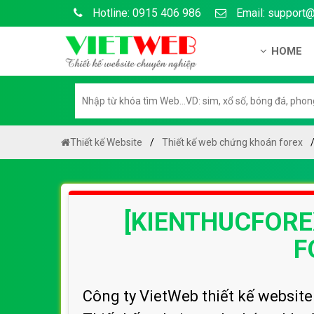
Hotline: 0915 406 986
Email: support
HOME
Giới thiệu
Hồ sơ nă
Hướng dẫ
Thiết kế Website
Thiết kế web chứng khoán forex
Tuyển dụ
Chính sá
[KIENTHUCFORE
Chính sác
Liên hệ c
F
Chính sác
Công ty VietWeb thiết kế websi