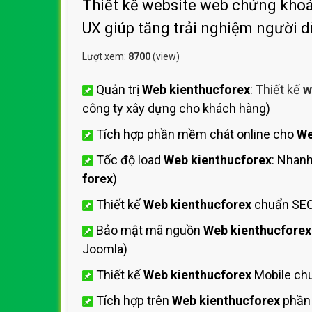
Thiết kế website web chứng khoán 
UX giúp tăng trải nghiệm người 
Lượt xem:
8700
(view)
Quản trị
Web kienthucforex
:
Thiết kế
w
công ty xây dựng cho khách hàng)
Tích hợp phần mềm chát online cho
We
Tốc độ load
Web kienthucforex
: Nhan
forex
)
Thiết kế
Web kienthucforex
chuẩn SEO
Bảo mật mã nguồn
Web kienthucforex
Joomla)
Thiết kế
Web kienthucforex
Mobile chu
Tích hợp trên
Web kienthucforex
phần 