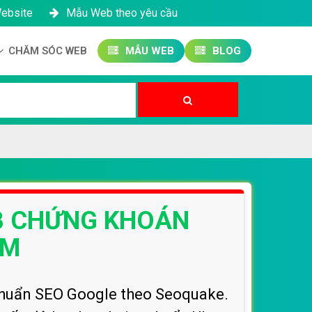
Website
Mẫu Web theo yêu cầu
CHĂM SÓC WEB
MẪU WEB
BLOG
Công ty SEO Website
Quản trị Website
Quản trị Fanpage
EB CHỨNG KHOÁN
OM
chuẩn SEO Google theo Seoquake.