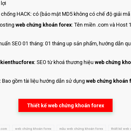
lợi
chống HACK: có (bảo mật MD5 không có chế độ giải mã 
osting
web chứng khoán forex
: Tên miền .com và Host
uẩn SEO 01 tháng: 01 tháng up sản phẩm, hướng dẫn qu
kienthucforex
: SEO từ khoá thương hiệu
web chứng kho
: Bao gồm tài liệu hướng dẫn sử dụng
web chứng khoán 
Thiết kế web chứng khoán forex
x.com
web chứng khoán forex
mẫu web chứng khoán forex
thiết kế web