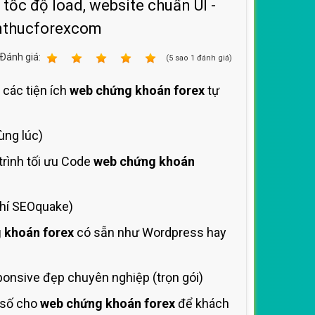
tốc độ load, website chuẩn UI -
enthucforexcom
Ðánh giá:
1
2
3
4
5
(
5
sao
1
đánh giá)
 các tiện ích
web chứng khoán forex
tự
ùng lúc)
trình tối ưu Code
web chứng khoán
chí SEOquake)
 khoán forex
có sẵn như Wordpress hay
onsive đẹp chuyên nghiệp (trọn gói)
 số cho
web chứng khoán forex
để khách