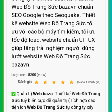
Web Đồ Trang Sức bazavn chuẩn
SEO Google theo Seoquake. Thiết
kế website Web Đồ Trang Sức tối
ưu với các bộ máy tìm kiếm, tối ưu
tốc độ load, website chuẩn UI - UX
giúp tăng trải nghiệm người dùng
lướt website Web Đồ Trang Sức
bazavn
Lượt xem:
8200
(view)
Ðánh giá:
1
2
3
4
5
(
5
sao
1
đánh giá)
Quản trị
Web baza
:
Thiết kế
Web Đồ Trang
Sức
tuỳ biến cực dễ quản trị (Tích hợp các
tiện ích
Web Đồ Trang Sức
tự công ty xây