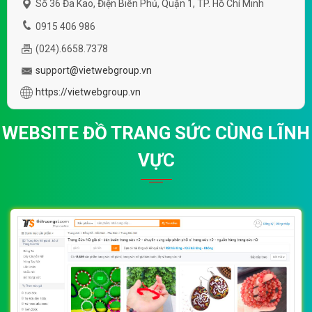
Số 36 Đa Kao, Điện Biên Phủ, Quận 1, TP. Hồ Chí Minh
0915 406 986
(024).6658.7378
support@vietwebgroup.vn
https://vietwebgroup.vn
WEBSITE ĐỒ TRANG SỨC CÙNG LĨNH
VỰC