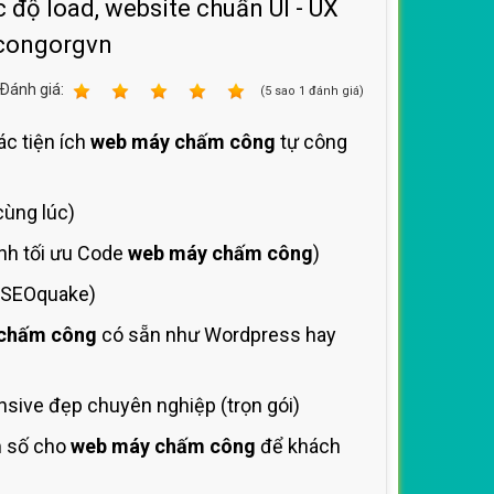
 độ load, website chuẩn UI - UX
mcongorgvn
Ðánh giá:
1
2
3
4
5
(
5
sao
1
đánh giá)
ác tiện ích
web máy chấm công
tự công
cùng lúc)
ình tối ưu Code
web máy chấm công
)
í SEOquake)
chấm công
có sẵn như Wordpress hay
sive đẹp chuyên nghiệp (trọn gói)
m số cho
web máy chấm công
để khách