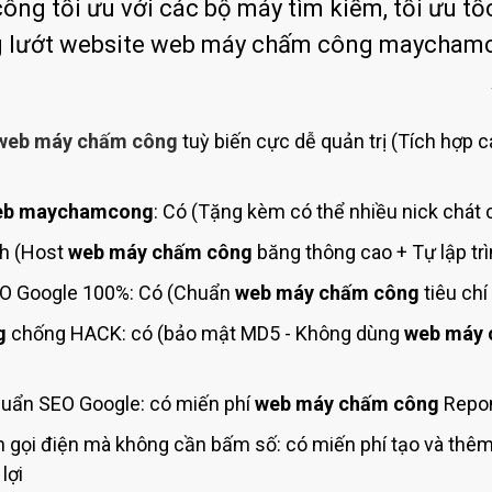
Bảng giá quảng cáo Google
ng tối ưu với các bộ máy tìm kiếm, tối ưu tốc
ng lướt website web máy chấm công maycha
Bảng giá quảng cáo Facebook
Bảng giá quảng cáo Banner
Bảng giá quản trị Website
web máy chấm công
tuỳ biến cực dễ quản trị (Tích hợp c
Bảng giá quản trị Fanpage Facebook
Bảng giá SEO Website
b maychamcong
: Có (Tặng kèm có thể nhiều nick chát 
nh (Host
web máy chấm công
băng thông cao + Tự lập tr
O Google 100%: Có (Chuẩn
web máy chấm công
tiêu ch
g
chống HACK: có (bảo mật MD5 - Không dùng
web máy 
uẩn SEO Google: có miến phí
web máy chấm công
Repon
 gọi điện mà không cần bấm số: có miến phí tạo và thê
lợi