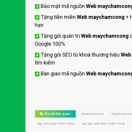
Bảo mật mã nguồn
Web maychamcon
Tặng tiền miền
Web maychamcong
+ 
hạn
Tặng gói quản trị
Web maychamcong
c
Google 100%
Tặng gói SEO từ khoá thương hiệu
Web
tìm kiếm
Bàn giao mã nguồn
Web maychamcon
Chủ đề liên quan:
maychamcong
maychamcong
lập web máy chấm công
tạo lập web máy chấm công