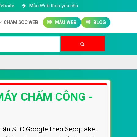
Website
Mẫu Web theo yêu cầu
CHĂM SÓC WEB
MẪU WEB
BLOG
Công ty SEO Website
Quản trị Website
Quản trị Fanpage
MÁY CHẤM CÔNG -
uẩn SEO Google theo Seoquake.