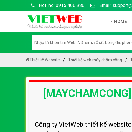
Hotline: 0915 406 986
Email: support
HOME
Giới thiệu
Hồ sơ nă
Hướng dẫ
Thiết kế Website
Thiết kế web máy chấm công
Tuyển dụ
Chính sá
[MAYCHAMCONG] 
Chính sác
Liên hệ c
Chính sác
Công ty VietWeb thiết kế webs