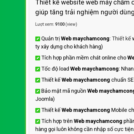
Thiết kế website web máy chấm cô
giúp tăng trải nghiệm người dù
Lượt xem:
9100
(view)
Quản trị
Web maychamcong
:
Thiết kế
ty xây dựng cho khách hàng)
Tích hợp phần mềm chát online cho
We
Tốc độ load
Web maychamcong
: Nha
Thiết kế
Web maychamcong
chuẩn SE
Bảo mật mã nguồn
Web maychamcon
Joomla)
Thiết kế
Web maychamcong
Mobile ch
Tích hợp trên
Web maychamcong
phần
hàng gọi luôn không cần nhập số cực tiện 