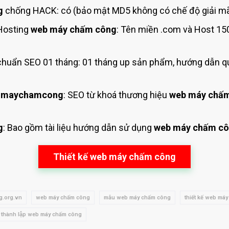
g
chống HACK: có (bảo mật MD5 không có chế độ giải mã
Hosting
web máy chấm công
: Tên miền .com và Host 15
huẩn SEO 01 tháng: 01 tháng up sản phẩm, hướng dẫn qu
 maychamcong
: SEO từ khoá thương hiệu
web máy chấ
g
: Bao gồm tài liệu hướng dẫn sử dụng
web máy chấm c
Thiết kế web máy chấm công
.org.vn
web máy chấm công
mẫu web máy chấm công
thiết kế web má
thành lập web máy chấm công