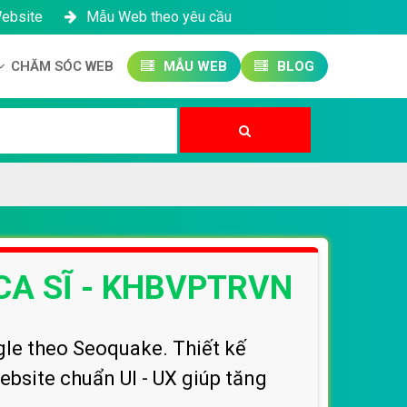
Website
Mẫu Web theo yêu cầu
CHĂM SÓC WEB
MẪU WEB
BLOG
Công ty SEO Website
Quản trị Website
Quản trị Fanpage
 CA SĨ - KHBVPTRVN
gle theo Seoquake. Thiết kế
ebsite chuẩn UI - UX giúp tăng