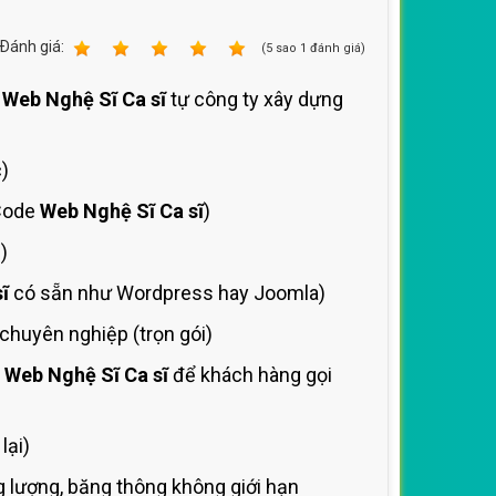
Ðánh giá:
1
2
3
4
5
(
5
sao
1
đánh giá)
h
Web Nghệ Sĩ Ca sĩ
tự công ty xây dựng
)
 Code
Web Nghệ Sĩ Ca sĩ
)
)
ĩ
có sẵn như Wordpress hay Joomla)
huyên nghiệp (trọn gói)
o
Web Nghệ Sĩ Ca sĩ
để khách hàng gọi
lại)
 lượng, băng thông không giới hạn