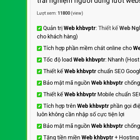
trải nghiệm người dùng lướt webs
Lượt xem:
11800
(view)
Quản trị
Web khbvptr
:
Thiết kế
Web Ngh
cho khách hàng)
Tích hợp phần mềm chát online cho
We
Tốc độ load
Web khbvptr
: Nhanh (Hos
Thiết kế
Web khbvptr
chuẩn SEO Googl
Bảo mật mã nguồn
Web khbvptr
chống
Thiết kế
Web khbvptr
Mobile chuẩn SEO
Tích hợp trên
Web khbvptr
phần gọi đi
luôn không cần nhập số cực tiện lợi
Bảo mật mã nguồn
Web khbvptr
chống 
Tặng tiền miền
Web khbvptr
+ Hosting