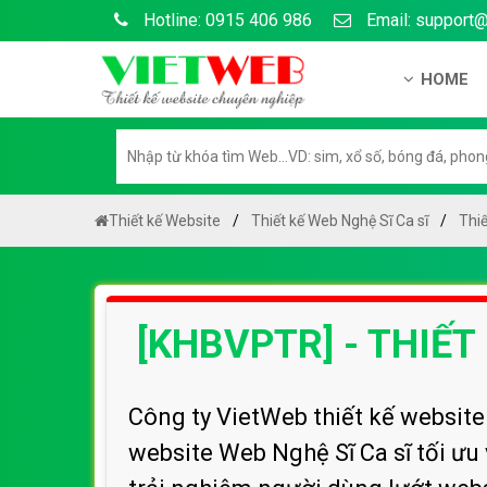
Hotline: 0915 406 986
Email: support
HOME
Giới thiệu
Hồ sơ nă
Hướng dẫ
Thiết kế Website
Thiết kế Web Nghệ Sĩ Ca sĩ
Thiế
Tuyển dụ
Chính sá
[KHBVPTR] - THIẾT
Chính sác
Liên hệ c
Chính sác
Công ty VietWeb thiết kế websit
website Web Nghệ Sĩ Ca sĩ tối ưu 