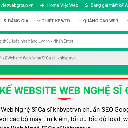
@vietwebgroup.vn
Home Việt Web
Bảng giá thiết kế 
BẢNG GIÁ
THIẾT KẾ WEB
QUẢNG CÁO WEB
 công ty
Bảng giá thiết kế Website
Thiết kế Website
Quảng cáo Google
ng lực
Bảng giá thiết kế Landing Page
Thiết kế Landing Page
Quảng cáo Facebook
n thanh toán
Bảng giá thiết kế App Android & IOS
Thiết kế App
Quảng Cáo Banner
t kế Website Web Nghệ Sĩ Ca sĩ - khbvptrvn
ng nhân sự
Bảng giá Tên Miền
ch bảo mật
Bảng giá Hosting
 KẾ WEBSITE WEB NGHỆ SĨ
h bảo hành & bảo trì
Bảng giá thuê VPS
ông ty
Bảng giá thuê Server
h đại lý
Bảng giá SSL - HTTTS
e Web Nghệ Sĩ Ca sĩ khbvptrvn chuẩn SEO Goo
với các bộ máy tìm kiếm, tối ưu tốc độ load, w
Bảng giá Email theo tên miền