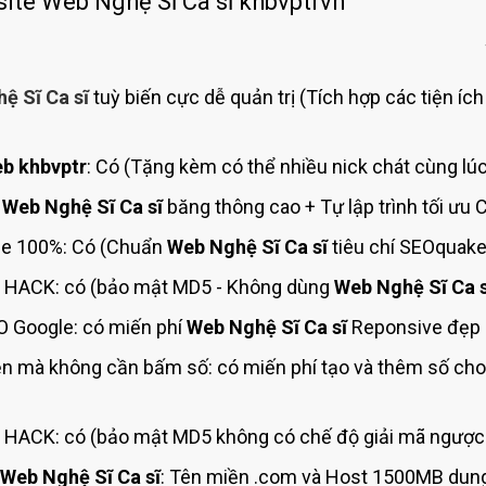
ite Web Nghệ Sĩ Ca sĩ khbvptrvn
Bảng giá quảng cáo Google
Bảng giá quảng cáo Facebook
Bảng giá quảng cáo Banner
ệ Sĩ Ca sĩ
tuỳ biến cực dễ quản trị (Tích hợp các tiện íc
Bảng giá quản trị Website
Bảng giá quản trị Fanpage Facebook
b khbvptr
: Có (Tặng kèm có thể nhiều nick chát cùng lúc
Bảng giá SEO Website
t
Web Nghệ Sĩ Ca sĩ
băng thông cao + Tự lập trình tối ưu
e 100%: Có (Chuẩn
Web Nghệ Sĩ Ca sĩ
tiêu chí SEOquake
 HACK: có (bảo mật MD5 - Không dùng
Web Nghệ Sĩ Ca s
 Google: có miến phí
Web Nghệ Sĩ Ca sĩ
Reponsive đẹp c
ện mà không cần bấm số: có miến phí tạo và thêm số ch
HACK: có (bảo mật MD5 không có chế độ giải mã ngược 
Web Nghệ Sĩ Ca sĩ
: Tên miền .com và Host 1500MB dung