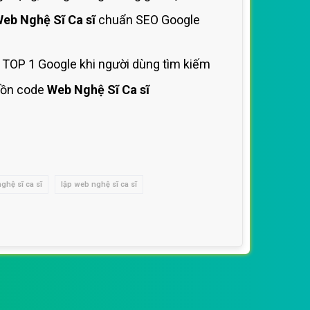
eb Nghệ Sĩ Ca sĩ
chuẩn SEO Google
 TOP 1 Google khi người dùng tìm kiếm
ồn code
Web Nghệ Sĩ Ca sĩ
ghệ sĩ ca sĩ
lập web nghệ sĩ ca sĩ