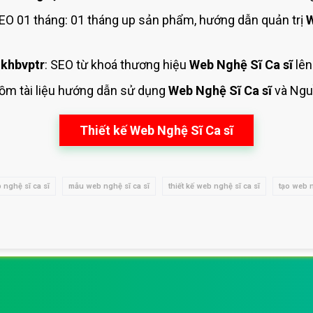
O 01 tháng: 01 tháng up sản phẩm, hướng dẫn quản trị
W
khbvptr
: SEO từ khoá thương hiệu
Web Nghệ Sĩ Ca sĩ
lên
gồm tài liệu hướng dẫn sử dụng
Web Nghệ Sĩ Ca sĩ
và Ngu
Thiết kế Web Nghệ Sĩ Ca sĩ
 nghệ sĩ ca sĩ
mẫu web nghệ sĩ ca sĩ
thiết kế web nghệ sĩ ca sĩ
tạo web n