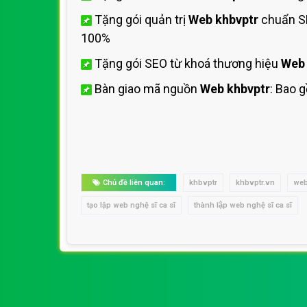
Tặng gói quản trị
Web khbvptr
chuẩn SE
100%
Tặng gói SEO từ khoá thương hiệu
Web 
Bàn giao mã nguồn
Web khbvptr
: Bao 
Chủ đề liên quan:
khbvptr
khbvptr.vn
web
tạo lập web nghệ sĩ ca sĩ
thành lập web nghệ sĩ ca sĩ