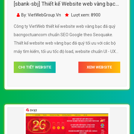
[sbank-sbj] Thiết kế Website web vàng bạc
đá quý - bacngoctuancom
By: VietWebGroup.Vn
Lượt xem: 8900
Công ty VietWeb thiết kế website web vàng bạc đá quý
bacngoctuancom chuẩn SEO Google theo Seoquake.
Thiết kế website web vàng bạc đá quý tối ưu với các bộ
máy tìm kiếm, tối ưu tốc độ load, website chuẩn UI - UX
giúp tăng trải nghiệm người dùng lướt website web vàng
CHI TIẾT WEBSITE
XEM WEBSITE
bạc đá quý bacngoctuancom