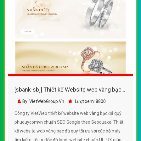
[sbank-sbj] Thiết kế Website web vàng bạc
đá quý - phuquycomvn
By: VietWebGroup.Vn
Lượt xem: 8800
Công ty VietWeb thiết kế website web vàng bạc đá quý
phuquycomvn chuẩn SEO Google theo Seoquake. Thiết
kế website web vàng bạc đá quý tối ưu với các bộ máy
tìm kiếm, tối ưu tốc độ load, website chuẩn UI - UX giúp