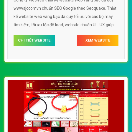
wwwsjccomvn chuẩn SEO Google theo Seoquake. Thiết
kế website web vàng bạc đá quý tối ưu với các bộ máy
tìm kiếm, tối ưu tốc độ load, website chuẩn UI - UX giúp
tăng trải nghiệm người dùng lướt website web vàng bạc
CHI TIẾT WEBSITE
XEM WEBSITE
đá quý wwwsjccomvn