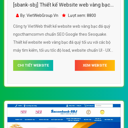
[sbank-sbj] Thiết kế Website web vàng bạc
đá quý - ngocthamcomvn
By: VietWebGroup.Vn
Lượt xem: 8800
Công ty VietWeb thiết kế website web vàng bạc đá quý
ngocthamcomvn chuẩn SEO Google theo Seoquake.
Thiết kế website web vàng bạc đá quý tối ưu với các bộ
máy tìm kiếm, tối ưu tốc độ load, website chuẩn UI - UX
giúp tăng trải nghiệm người dùng lướt website web vàng
CHI TIẾT WEBSITE
XEM WEBSITE
bạc đá quý ngocthamcomvn