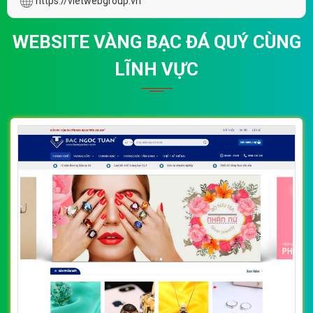
https://vietwebgroup.vn
WEBSITE VÀNG BẠC ĐÁ QUÝ CÙNG
LĨNH VỰC