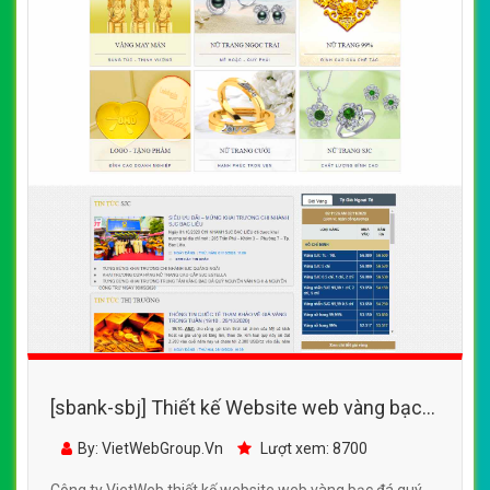
[sbank-sbj] Thiết kế Website web vàng bạc
đá quý - wwwsjccomvn
By: VietWebGroup.Vn
Lượt xem: 8700
Công ty VietWeb thiết kế website web vàng bạc đá quý