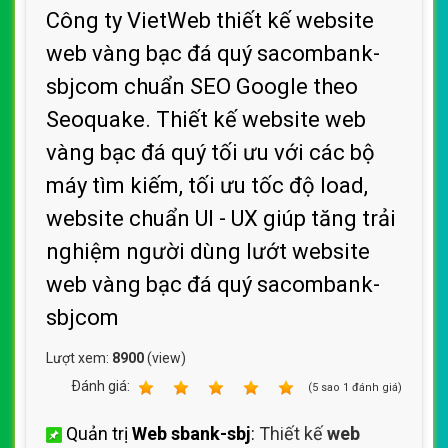
Công ty VietWeb thiết kế website
web vàng bạc đá quý sacombank-
sbjcom chuẩn SEO Google theo
Seoquake. Thiết kế website web
vàng bạc đá quý tối ưu với các bộ
máy tìm kiếm, tối ưu tốc độ load,
website chuẩn UI - UX giúp tăng trải
nghiệm người dùng lướt website
web vàng bạc đá quý sacombank-
sbjcom
Lượt xem:
8900
(view)
Ðánh giá:
1
2
3
4
5
(
5
sao
1
đánh giá)
Quản trị
Web sbank-sbj
:
Thiết kế
web