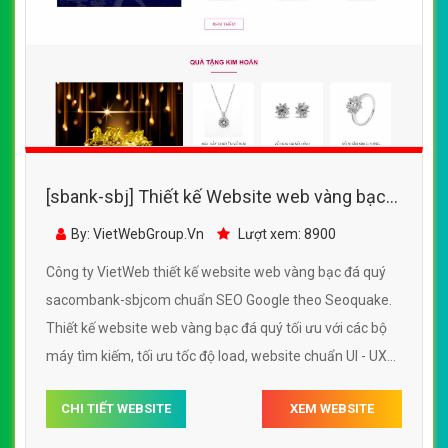
[sbank-sbj] Thiết kế Website web vàng bạc
đá quý - sacombank-sbjcom
By: VietWebGroup.Vn
Lượt xem: 8900
Công ty VietWeb thiết kế website web vàng bạc đá quý
sacombank-sbjcom chuẩn SEO Google theo Seoquake.
Thiết kế website web vàng bạc đá quý tối ưu với các bộ
máy tìm kiếm, tối ưu tốc độ load, website chuẩn UI - UX
giúp tăng trải nghiệm người dùng lướt website web vàng
CHI TIẾT WEBSITE
XEM WEBSITE
bạc đá quý sacombank-sbjcom