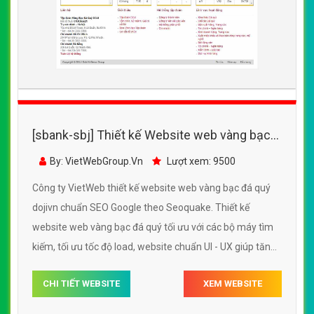
[sbank-sbj] Thiết kế Website web vàng bạc
đá quý - dojivn
By: VietWebGroup.Vn
Lượt xem: 9500
Công ty VietWeb thiết kế website web vàng bạc đá quý
dojivn chuẩn SEO Google theo Seoquake. Thiết kế
website web vàng bạc đá quý tối ưu với các bộ máy tìm
kiếm, tối ưu tốc độ load, website chuẩn UI - UX giúp tăng
trải nghiệm người dùng lướt website web vàng bạc đá
CHI TIẾT WEBSITE
XEM WEBSITE
quý dojivn