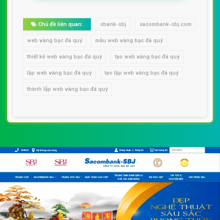
Chủ đề liên quan:
sbank-sbj
sacombank-sbj.com
web vàng bạc đá quý
mẫu web vàng bạc đá quý
thiết kế web vàng bạc đá quý
tạo web vàng bạc đá quý
lập web vàng bạc đá quý
tạo lập web vàng bạc đá quý
thành lập web vàng bạc đá quý