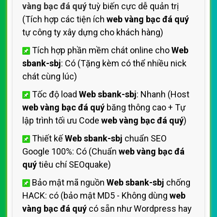
vàng bạc đá quý
tuỳ biến cực dễ quản trị
(Tích hợp các tiện ích
web vàng bạc đá quý
tự công ty xây dựng cho khách hàng)
Tích hợp phần mềm chát online cho
Web
sbank-sbj
: Có (Tặng kèm có thể nhiều nick
chát cùng lúc)
Tốc độ load
Web sbank-sbj
: Nhanh (Host
web vàng bạc đá quý
băng thông cao + Tự
lập trình tối ưu Code
web vàng bạc đá quý
)
Thiết kế
Web sbank-sbj
chuẩn SEO
Google 100%: Có (Chuẩn
web vàng bạc đá
quý
tiêu chí SEOquake)
Bảo mật mã nguồn
Web sbank-sbj
chống
HACK: có (bảo mật MD5 - Không dùng
web
vàng bạc đá quý
có sẵn như Wordpress hay