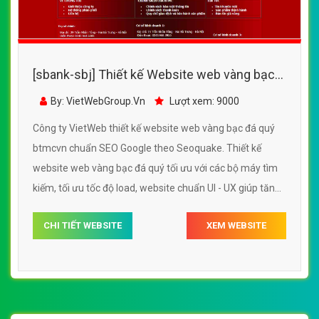
[sbank-sbj] Thiết kế Website web vàng bạc
đá quý - btmcvn
By: VietWebGroup.Vn
Lượt xem: 9000
Công ty VietWeb thiết kế website web vàng bạc đá quý
btmcvn chuẩn SEO Google theo Seoquake. Thiết kế
website web vàng bạc đá quý tối ưu với các bộ máy tìm
kiếm, tối ưu tốc độ load, website chuẩn UI - UX giúp tăng
trải nghiệm người dùng lướt website web vàng bạc đá
CHI TIẾT WEBSITE
XEM WEBSITE
quý btmcvn