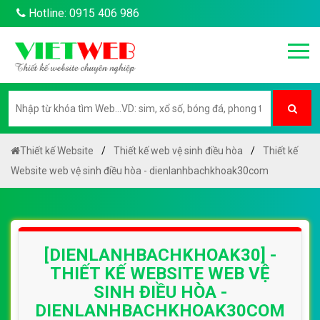
Hotline: 0915 406 986
Thiết kế Website
Thiết kế web vệ sinh điều hòa
Thiết kế
Website web vệ sinh điều hòa - dienlanhbachkhoak30com
[DIENLANHBACHKHOAK30] -
THIẾT KẾ WEBSITE WEB VỆ
SINH ĐIỀU HÒA -
DIENLANHBACHKHOAK30COM