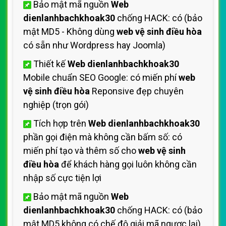
Bảo mật mã nguồn
Web
dienlanhbachkhoak30
chống HACK: có (bảo
mật MD5 - Không dùng
web vệ sinh điều hòa
có sẵn như Wordpress hay Joomla)
Thiết kế
Web dienlanhbachkhoak30
Mobile chuẩn SEO Google: có miến phí
web
vệ sinh điều hòa
Reponsive đẹp chuyên
nghiệp (trọn gói)
Tích hợp trên
Web dienlanhbachkhoak30
phần gọi điện mà không cần bấm số: có
miến phí tạo và thêm số cho
web vệ sinh
điều hòa
để khách hàng gọi luôn không cần
nhập số cực tiện lợi
Bảo mật mã nguồn
Web
dienlanhbachkhoak30
chống HACK: có (bảo
mật MD5 không có chế độ giải mã ngược lại)