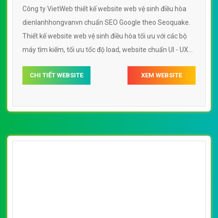
tìm kiếm, tối ưu tốc độ load, website chuẩn UI - UX giúp
tăng trải nghiệm người dùng lướt website web vệ sinh
CHI TIẾT WEBSITE
XEM WEBSITE
điều hòa thovietcomvn