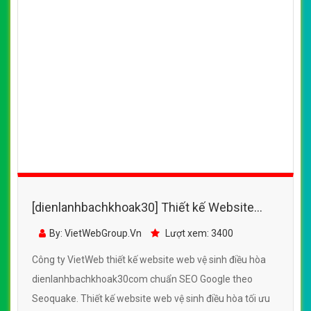
VietWeb gửi lời cảm ơn tới quý khách hàng đã luôn tin dùng
dịch vụ thiết kế website chuyên nghiệp suốt chặng đường >8
năm qua!
CÔNG TY THIẾT KẾ WEBSITE CHUYÊN NGHIỆP VIỆT
WEB
Số 202, Ngõ 364 Trung Liệt, Thái Hà, Đống Đa, Hà Nội
Số 36 Đa Kao, Điện Biên Phủ, Quận 1, TP. Hồ Chí Minh
0915 406 986
(024).6658.7378
support@vietwebgroup.vn
https://vietwebgroup.vn