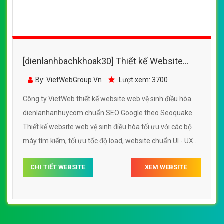
[dienlanhbachkhoak30] Thiết kế Website
web vệ sinh điều hòa - dienlanhhongvanvn
By: VietWebGroup.Vn
Lượt xem: 3700
Công ty VietWeb thiết kế website web vệ sinh điều hòa
dienlanhhongvanvn chuẩn SEO Google theo Seoquake.
Thiết kế website web vệ sinh điều hòa tối ưu với các bộ
máy tìm kiếm, tối ưu tốc độ load, website chuẩn UI - UX
giúp tăng trải nghiệm người dùng lướt website web vệ
CHI TIẾT WEBSITE
XEM WEBSITE
sinh điều hòa dienlanhhongvanvn