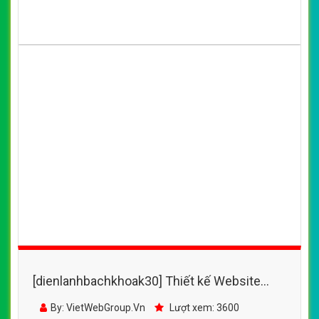
[dienlanhbachkhoak30] Thiết kế Website
web vệ sinh điều hòa -
By: VietWebGroup.Vn
Lượt xem: 3400
wwwdienlanhtanvietcom
Công ty VietWeb thiết kế website web vệ sinh điều hòa
wwwdienlanhtanvietcom chuẩn SEO Google theo