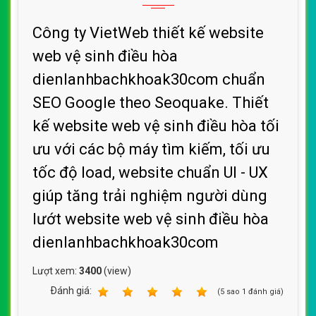
Công ty VietWeb thiết kế website
web vệ sinh điều hòa
dienlanhbachkhoak30com chuẩn
SEO Google theo Seoquake. Thiết
kế website web vệ sinh điều hòa tối
ưu với các bộ máy tìm kiếm, tối ưu
tốc độ load, website chuẩn UI - UX
giúp tăng trải nghiệm người dùng
lướt website web vệ sinh điều hòa
dienlanhbachkhoak30com
Lượt xem:
3400
(view)
Ðánh giá:
1
2
3
4
5
(
5
sao
1
đánh giá)