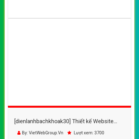
[dienlanhbachkhoak30] Thiết kế Website
web vệ sinh điều hòa - thovietcomvn
By: VietWebGroup.Vn
Lượt xem: 3600
Công ty VietWeb thiết kế website web vệ sinh điều hòa
thovietcomvn chuẩn SEO Google theo Seoquake. Thiết
kế website web vệ sinh điều hòa tối ưu với các bộ máy