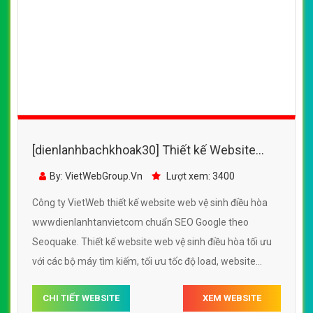
[dienlanhbachkhoak30] Thiết kế Website
web vệ sinh điều hòa - dienlanhtranhungnet
By: VietWebGroup.Vn
Lượt xem: 3600
Công ty VietWeb thiết kế website web vệ sinh điều hòa
dienlanhtranhungnet chuẩn SEO Google theo Seoquake.
Thiết kế website web vệ sinh điều hòa tối ưu với các bộ
máy tìm kiếm, tối ưu tốc độ load, website chuẩn UI - UX
giúp tăng trải nghiệm người dùng lướt website web vệ
CHI TIẾT WEBSITE
XEM WEBSITE
sinh điều hòa dienlanhtranhungnet