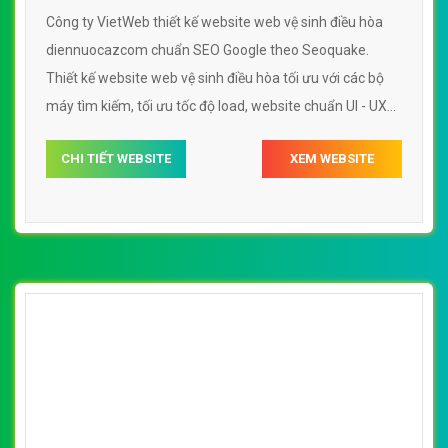
Seoquake. Thiết kế website web vệ sinh điều hòa tối ưu
với các bộ máy tìm kiếm, tối ưu tốc độ load, website
chuẩn UI - UX giúp tăng trải nghiệm người dùng lướt
CHI TIẾT WEBSITE
XEM WEBSITE
website web vệ sinh điều hòa wwwdienlanhtanvietcom