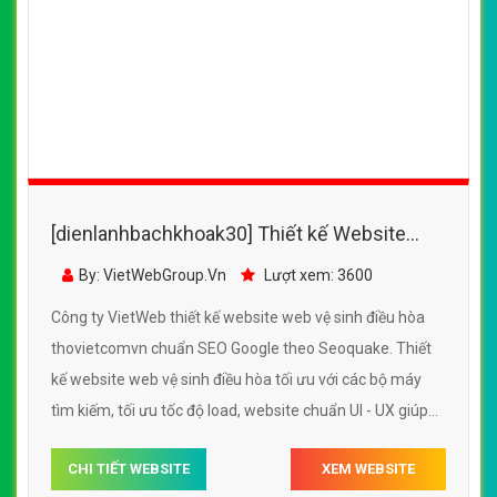
[dienlanhbachkhoak30] Thiết kế Website
web vệ sinh điều hòa - vinamonet
By: VietWebGroup.Vn
Lượt xem: 3400
Công ty VietWeb thiết kế website web vệ sinh điều hòa
vinamonet chuẩn SEO Google theo Seoquake. Thiết kế
website web vệ sinh điều hòa tối ưu với các bộ máy tìm
kiếm, tối ưu tốc độ load, website chuẩn UI - UX giúp tăng
trải nghiệm người dùng lướt website web vệ sinh điều
CHI TIẾT WEBSITE
XEM WEBSITE
hòa vinamonet