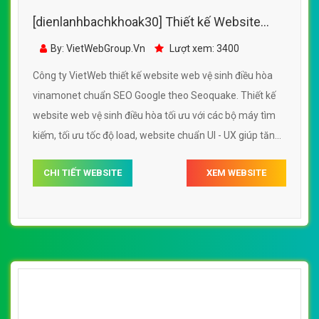
dienlanhbachkhoak30com
Công ty VietWeb thiết kế website web vệ sinh điều hòa
dienlanhbachkhoak30com chuẩn SEO Google theo
Seoquake. Thiết kế website web vệ sinh điều hòa tối ưu
với các bộ máy tìm kiếm, tối ưu tốc độ load, website
chuẩn UI - UX giúp tăng trải nghiệm người dùng lướt
CHI TIẾT WEBSITE
XEM WEBSITE
website web vệ sinh điều hòa dienlanhbachkhoak30com