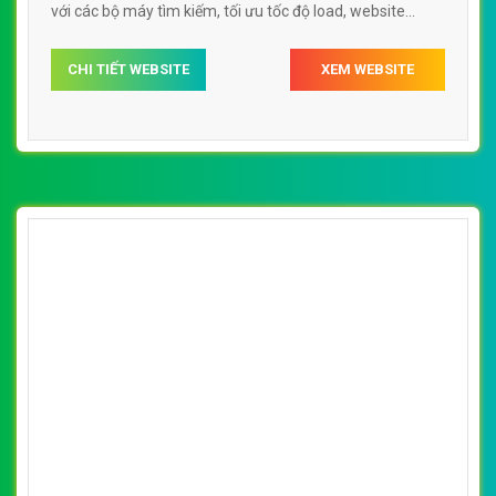
WEBSITE VỆ SINH ĐIỀU HÒA CÙNG
LĨNH VỰC