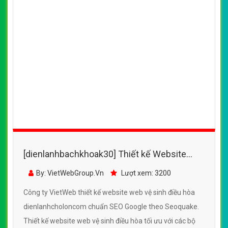
[dienlanhbachkhoak30] Thiết kế Website
web vệ sinh điều hòa - dienlanhanhuycom
By: VietWebGroup.Vn
Lượt xem: 3700
Công ty VietWeb thiết kế website web vệ sinh điều hòa
dienlanhanhuycom chuẩn SEO Google theo Seoquake.
Thiết kế website web vệ sinh điều hòa tối ưu với các bộ
máy tìm kiếm, tối ưu tốc độ load, website chuẩn UI - UX
giúp tăng trải nghiệm người dùng lướt website web vệ
CHI TIẾT WEBSITE
XEM WEBSITE
sinh điều hòa dienlanhanhuycom