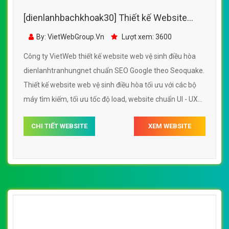
Công ty VietWeb thiết kế website web vệ sinh điều hòa
dienlanhcholoncom chuẩn SEO Google theo Seoquake.
Thiết kế website web vệ sinh điều hòa tối ưu với các bộ
máy tìm kiếm, tối ưu tốc độ load, website chuẩn UI - UX
giúp tăng trải nghiệm người dùng lướt website web vệ
CHI TIẾT WEBSITE
XEM WEBSITE
sinh điều hòa dienlanhcholoncom