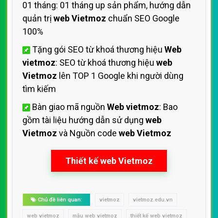
01 tháng: 01 tháng up sản phẩm, hướng dẫn
quản trị
web Vietmoz
chuẩn SEO Google
100%
Tặng gói SEO từ khoá thương hiệu
Web
vietmoz
: SEO từ khoá thương hiệu
web
Vietmoz
lên TOP 1 Google khi người dùng
tìm kiếm
Bàn giao mã nguồn
Web vietmoz
: Bao
gồm tài liệu hướng dẫn sử dụng
web
Vietmoz
và Nguồn code
web Vietmoz
Thiết kế web Vietmoz
Chủ đề liên quan:
vietmoz
vietmoz.edu.vn
web vietmoz
mẫu web vietmoz
thiết kế web vietmoz