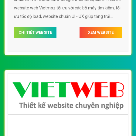
website web Vietmoz tối ưu với các bộ máy tìm kiếm, tối
ưu tốc độ load, website chuẩn UI - UX giúp tăng trải
nghiệm người dùng lướt website web Vietmoz
CHI TIẾT WEBSITE
XEM WEBSITE
chauminhvn