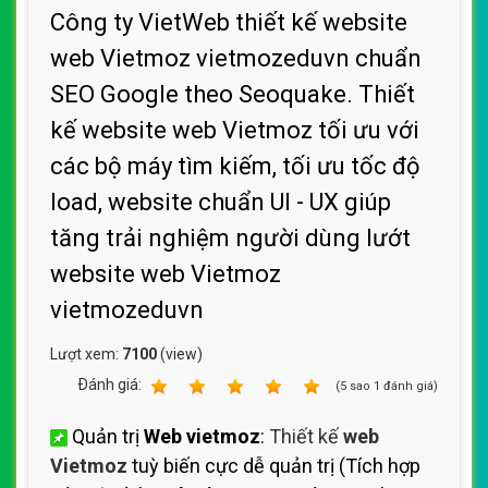
Công ty VietWeb thiết kế website
web Vietmoz vietmozeduvn chuẩn
SEO Google theo Seoquake. Thiết
kế website web Vietmoz tối ưu với
các bộ máy tìm kiếm, tối ưu tốc độ
load, website chuẩn UI - UX giúp
tăng trải nghiệm người dùng lướt
website web Vietmoz
vietmozeduvn
Lượt xem:
7100
(view)
Ðánh giá:
1
2
3
4
5
(
5
sao
1
đánh giá)
Quản trị
Web vietmoz
:
Thiết kế
web
Vietmoz
tuỳ biến cực dễ quản trị (Tích hợp