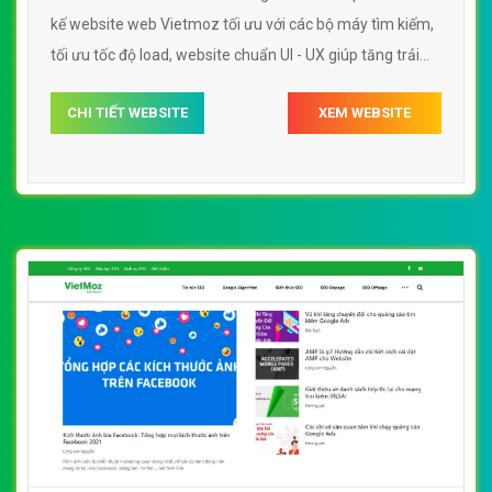
kế website web Vietmoz tối ưu với các bộ máy tìm kiếm,
tối ưu tốc độ load, website chuẩn UI - UX giúp tăng trải
nghiệm người dùng lướt website web Vietmoz
CHI TIẾT WEBSITE
XEM WEBSITE
vietmozeduvn