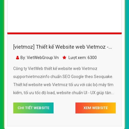
[vietmoz] Thiết kế Website web Vietmoz -
supportvietmozinfo
By: VietWebGroup.Vn
Lượt xem: 6300
Công ty VietWeb thiết kế website web Vietmoz
supportvietmozinfo chuẩn SEO Google theo Seoquake.
Thiết kế website web Vietmoz tối ưu với các bộ máy tìm
kiếm, tối ưu tốc độ load, website chuẩn UI - UX giúp tăng
trải nghiệm người dùng lướt website web Vietmoz
CHI TIẾT WEBSITE
XEM WEBSITE
supportvietmozinfo