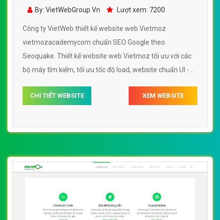
vietmozacademycom
By: VietWebGroup.Vn
Lượt xem: 7200
Công ty VietWeb thiết kế website web Vietmoz
vietmozacademycom chuẩn SEO Google theo
Seoquake. Thiết kế website web Vietmoz tối ưu với các
bộ máy tìm kiếm, tối ưu tốc độ load, website chuẩn UI -
UX giúp tăng trải nghiệm người dùng lướt website web
CHI TIẾT WEBSITE
XEM WEBSITE
Vietmoz vietmozacademycom