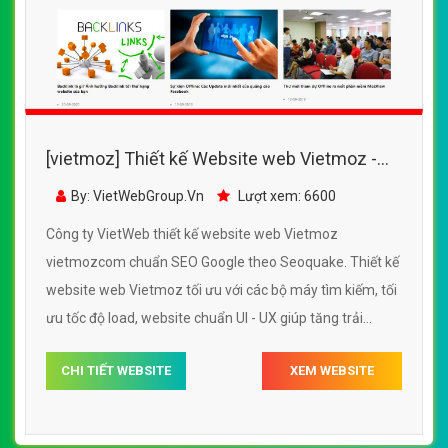
[vietmoz] Thiết kế Website web Vietmoz -
vietmozcom
By: VietWebGroup.Vn
Lượt xem: 6600
Công ty VietWeb thiết kế website web Vietmoz
vietmozcom chuẩn SEO Google theo Seoquake. Thiết kế
website web Vietmoz tối ưu với các bộ máy tìm kiếm, tối
ưu tốc độ load, website chuẩn UI - UX giúp tăng trải
nghiệm người dùng lướt website web Vietmoz
CHI TIẾT WEBSITE
XEM WEBSITE
vietmozcom