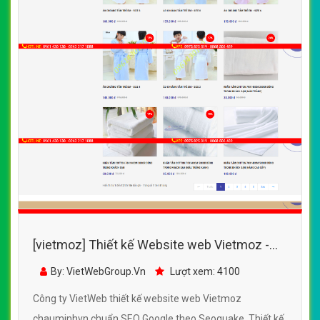
[vietmoz] Thiết kế Website web Vietmoz -
chauminhvn
By: VietWebGroup.Vn
Lượt xem: 4100
Công ty VietWeb thiết kế website web Vietmoz
chauminhvn chuẩn SEO Google theo Seoquake. Thiết kế