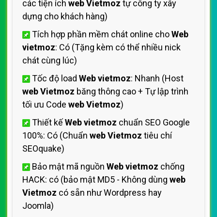
các tiện ích
web Vietmoz
tự công ty xây
dựng cho khách hàng)
Tích hợp phần mềm chát online cho
Web
vietmoz
: Có (Tặng kèm có thể nhiều nick
chát cùng lúc)
Tốc độ load
Web vietmoz
: Nhanh (Host
web Vietmoz
băng thông cao + Tự lập trình
tối ưu Code
web Vietmoz
)
Thiết kế
Web vietmoz
chuẩn SEO Google
100%: Có (Chuẩn
web Vietmoz
tiêu chí
SEOquake)
Bảo mật mã nguồn
Web vietmoz
chống
HACK: có (bảo mật MD5 - Không dùng
web
Vietmoz
có sẵn như Wordpress hay
Joomla)