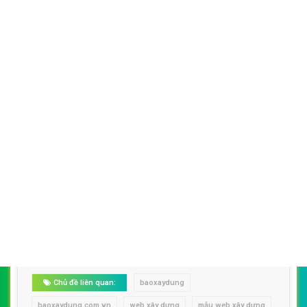
SEO 01 tháng: 01 tháng up sản phẩm, hướng
dẫn quản trị
web xây dựng
chuẩn SEO
Google 100%
Tặng gói SEO từ khoá thương hiệu
Web
baoxaydung
: SEO từ khoá thương hiệu
web
xây dựng
lên TOP 1 Google khi người dùng
tìm kiếm
Bàn giao mã nguồn
Web baoxaydung
: Bao
gồm tài liệu hướng dẫn sử dụng
web xây
dựng
và Nguồn code
web xây dựng
Thiết kế web xây dựng
Chủ đề liên quan:
baoxaydung
baoxaydung.com.vn
web xây dựng
mẫu web xây dựng