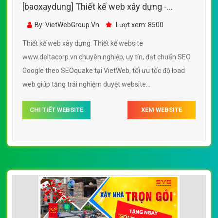
[baoxaydung] Thiết kế web xây dựng -
www.deltacorp.vn
By: VietWebGroup.Vn
Lượt xem: 8500
Thiết kế web xây dựng. Thiết kế website
www.deltacorp.vn chuyên nghiệp, uy tín, đạt chuẩn SEO
Google theo SEOquake tại VietWeb, tối ưu tốc độ load
web giúp tăng trải nghiệm duyệt website
www.deltacorp.vn chuẩn SEO theo công cụ tìm kiếm.
CHI TIẾT WEBSITE
XEM WEBSITE