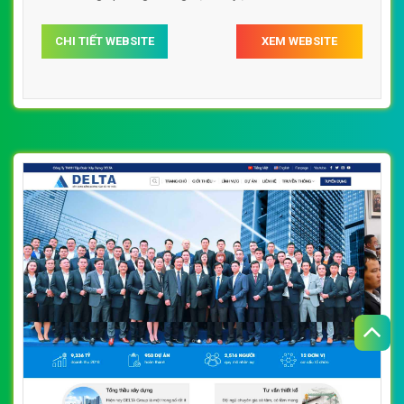
xaydungankhang.com chuẩn SEO theo công cụ tìm kiếm.
CHI TIẾT WEBSITE
XEM WEBSITE