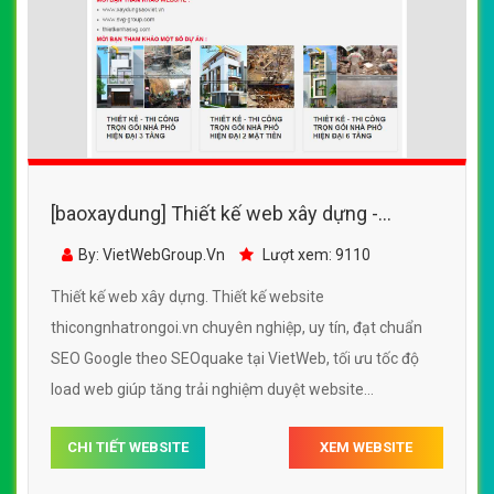
[baoxaydung] Thiết kế web xây dựng -
thicongnhatrongoi.vn
By: VietWebGroup.Vn
Lượt xem: 9110
Thiết kế web xây dựng. Thiết kế website
thicongnhatrongoi.vn chuyên nghiệp, uy tín, đạt chuẩn
SEO Google theo SEOquake tại VietWeb, tối ưu tốc độ
load web giúp tăng trải nghiệm duyệt website
thicongnhatrongoi.vn chuẩn SEO theo công cụ tìm kiếm.
CHI TIẾT WEBSITE
XEM WEBSITE