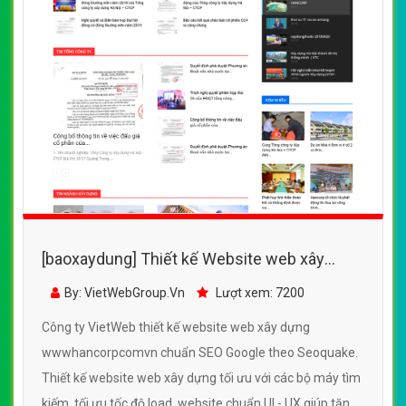
[baoxaydung] Thiết kế Website web xây
dựng - wwwhancorpcomvn
By: VietWebGroup.Vn
Lượt xem: 7200
Công ty VietWeb thiết kế website web xây dựng
wwwhancorpcomvn chuẩn SEO Google theo Seoquake.
Thiết kế website web xây dựng tối ưu với các bộ máy tìm
kiếm, tối ưu tốc độ load, website chuẩn UI - UX giúp tăng