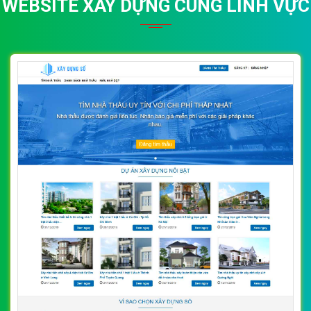
WEBSITE XÂY DỰNG CÙNG LĨNH VỰC