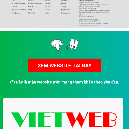
(*) Đây là mẫu website trên mạng tham khảo theo yêu cầu.