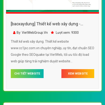
[baoxaydung] Thiết kế web xây dựng -
www.cc1jsc.com.vn
By: VietWebGroup.Vn
Lượt xem: 9300
Thiết kế web xây dựng. Thiết kế website
www.cc1jsc.com.vn chuyên nghiệp, uy tín, đạt chuẩn SEO
Google theo SEOquake tại VietWeb, tối ưu tốc độ load
web giúp tăng trải nghiệm duyệt website
www.cc1jsc.com.vn chuẩn SEO theo công cụ tìm kiếm.
CHI TIẾT WEBSITE
XEM WEBSITE