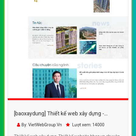
[baoxaydung] Thiết kế web xây dựng -
hbcg.vn
By: VietWebGroup.Vn
Lượt xem: 14000
Thiết kế web xây dựng. Thiết kế website hbcg.vn chuyên