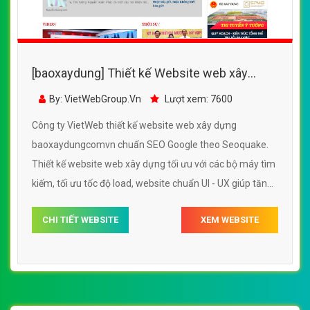
[baoxaydung] Thiết kế Website web xây
dựng - baoxaydungcomvn
By: VietWebGroup.Vn
Lượt xem: 7600
Công ty VietWeb thiết kế website web xây dựng
baoxaydungcomvn chuẩn SEO Google theo Seoquake.
Thiết kế website web xây dựng tối ưu với các bộ máy tìm
kiếm, tối ưu tốc độ load, website chuẩn UI - UX giúp tăng
trải nghiệm người dùng lướt website web xây dựng
CHI TIẾT WEBSITE
XEM WEBSITE
baoxaydungcomvn