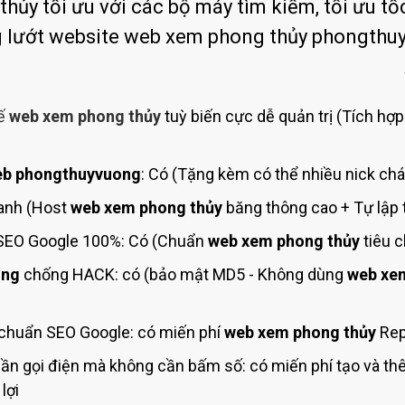
Bảng giá quảng cáo Google
ủy tối ưu với các bộ máy tìm kiếm, tối ưu tốc
ng lướt website web xem phong thủy phongth
Bảng giá quảng cáo Facebook
Bảng giá quảng cáo Banner
Bảng giá quản trị Website
kế
web xem phong thủy
tuỳ biến cực dễ quản trị (Tích hợp
Bảng giá quản trị Fanpage Facebook
Bảng giá SEO Website
b phongthuyvuong
: Có (Tặng kèm có thể nhiều nick chá
anh (Host
web xem phong thủy
băng thông cao + Tự lập 
SEO Google 100%: Có (Chuẩn
web xem phong thủy
tiêu 
ong
chống HACK: có (bảo mật MD5 - Không dùng
web xe
chuẩn SEO Google: có miến phí
web xem phong thủy
Rep
ần gọi điện mà không cần bấm số: có miến phí tạo và t
lợi