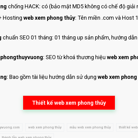
ong
chống HACK: có (bảo mật MD5 không có chế độ giải 
+ Hosting
web xem phong thủy
: Tên miền .com và Host
g
chuẩn SEO 01 tháng: 01 tháng up sản phẩm, hướng dẫn 
 phongthuyvuong
: SEO từ khoá thương hiệu
web xem ph
ong
: Bao gồm tài liệu hướng dẫn sử dụng
web xem phong 
Thiết kế web xem phong thủy
yvuong.com
web xem phong thủy
mẫu web xem phong thủy
thiết kế we
thành lập web xem phong thủy