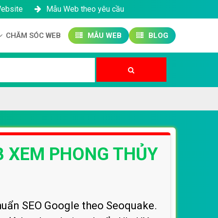
Website
Mẫu Web theo yêu cầu
CHĂM SÓC WEB
MẪU WEB
BLOG
Công ty SEO Website
Quản trị Website
Quản trị Fanpage
B XEM PHONG THỦY
huẩn SEO Google theo Seoquake.