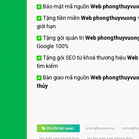
Bảo mật mã nguồn
Web phongthuyvu
Tặng tiền miền
Web phongthuyvuong
giới hạn
Tặng gói quản trị
Web phongthuyvuon
Google 100%
Tặng gói SEO từ khoá thương hiệu
Web
tìm kiếm
Bàn giao mã nguồn
Web phongthuyvu
thủy
Chủ đề liên quan:
phongthuyvuong
phongthu
lập web xem phong thủy
tạo lập web xem phong thủy