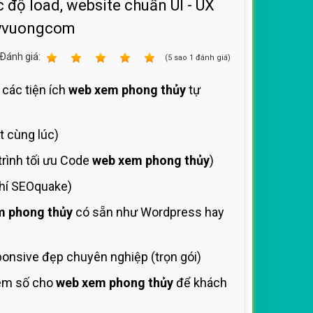
 độ load, website chuẩn UI - UX
uyvuongcom
Ðánh giá:
1
2
3
4
5
(
5
sao
1
đánh giá)
 các tiện ích
web xem phong thủy
tự
t cùng lúc)
trình tối ưu Code
web xem phong thủy
)
chí SEOquake)
m phong thủy
có sẵn như Wordpress hay
onsive đẹp chuyên nghiệp (trọn gói)
hêm số cho
web xem phong thủy
để khách