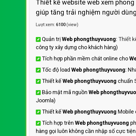
Thiết kế website web xem phong th
giúp tăng trải nghiệm người dù
Lượt xem:
6100
(view)
Quản trị
Web phongthuyvuong
:
Thiết 
công ty xây dựng cho khách hàng)
Tích hợp phần mềm chát online cho
We
Tốc độ load
Web phongthuyvuong
: Nh
Thiết kế
Web phongthuyvuong
chuẩn 
Bảo mật mã nguồn
Web phongthuyvu
Joomla)
Thiết kế
Web phongthuyvuong
Mobile 
Tích hợp trên
Web phongthuyvuong
ph
hàng gọi luôn không cần nhập số cực tiện 