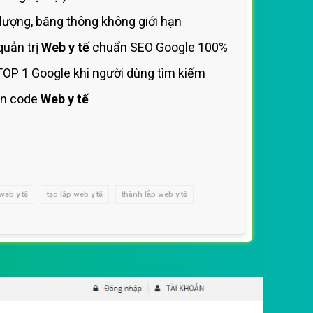
lượng, băng thông không giới hạn
uản trị
Web y tế
chuẩn SEO Google 100%
TOP 1 Google khi người dùng tìm kiếm
n code
Web y tế
web y tế
tạo lập web y tế
thành lập web y tế