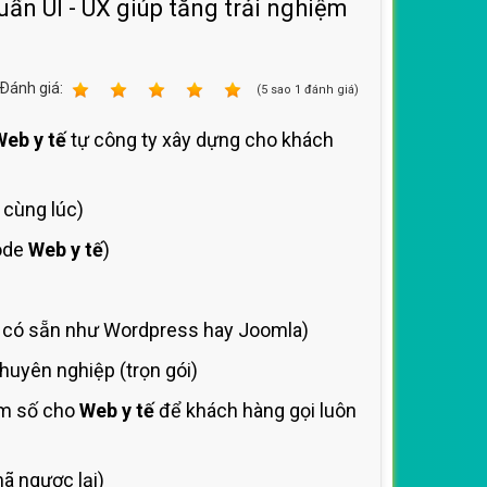
uẩn UI - UX giúp tăng trải nghiệm
Ðánh giá:
1
2
3
4
5
(
5
sao
1
đánh giá)
Web y tế
tự công ty xây dựng cho khách
 cùng lúc)
Code
Web y tế
)
có sẵn như Wordpress hay Joomla)
uyên nghiệp (trọn gói)
êm số cho
Web y tế
để khách hàng gọi luôn
ã ngược lại)