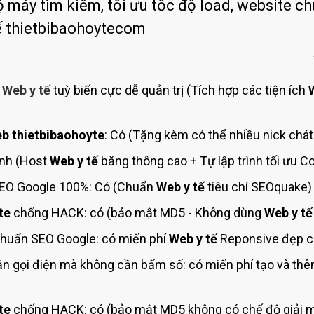
Bảng giá quảng cáo Google
ộ máy tìm kiếm, tối ưu tốc độ load, website ch
ế thietbibaohoytecom
Bảng giá quảng cáo Facebook
Bảng giá quảng cáo Banner
Bảng giá quản trị Website
ế
Web y tế
tuỳ biến cực dễ quản trị (Tích hợp các tiện ích
Bảng giá quản trị Fanpage Facebook
Bảng giá SEO Website
b thietbibaohoyte
: Có (Tặng kèm có thể nhiều nick chát
anh (Host
Web y tế
băng thông cao + Tự lập trình tối ưu 
EO Google 100%: Có (Chuẩn
Web y tế
tiêu chí SEOquake)
te
chống HACK: có (bảo mật MD5 - Không dùng
Web y tế
huẩn SEO Google: có miến phí
Web y tế
Reponsive đẹp ch
n gọi điện mà không cần bấm số: có miến phí tạo và th
te
chống HACK: có (bảo mật MD5 không có chế độ giải m