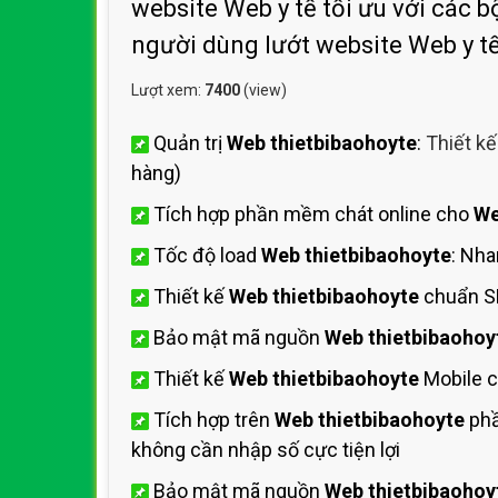
website Web y tế tối ưu với các b
người dùng lướt website Web y t
Lượt xem:
7400
(view)
Quản trị
Web thietbibaohoyte
:
Thiết k
hàng)
Tích hợp phần mềm chát online cho
We
Tốc độ load
Web thietbibaohoyte
: Nh
Thiết kế
Web thietbibaohoyte
chuẩn S
Bảo mật mã nguồn
Web thietbibaohoy
Thiết kế
Web thietbibaohoyte
Mobile c
Tích hợp trên
Web thietbibaohoyte
phầ
không cần nhập số cực tiện lợi
Bảo mật mã nguồn
Web thietbibaohoy