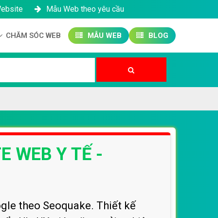
Website
Mẫu Web theo yêu cầu
CHĂM SÓC WEB
MẪU WEB
BLOG
Công ty SEO Website
Quản trị Website
Quản trị Fanpage
E WEB Y TẾ -
gle theo Seoquake. Thiết kế