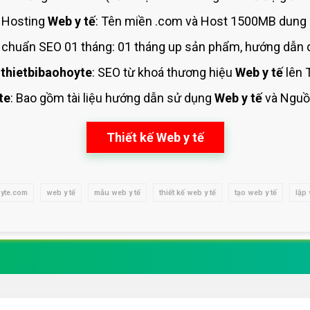
 Hosting
Web y tế
: Tên miền .com và Host 1500MB dung 
chuẩn SEO 01 tháng: 01 tháng up sản phẩm, hướng dẫn q
thietbibaohoyte
: SEO từ khoá thương hiệu
Web y tế
lên 
te
: Bao gồm tài liệu hướng dẫn sử dụng
Web y tế
và Nguồ
Thiết kế Web y tế
oyte.com
web y tế
mẫu web y tế
thiết kế web y tế
tạo web y tế
lập 