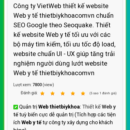
Công ty VietWeb thiết kế website
Web y tế thietbiykhoacomvn chuẩn
SEO Google theo Seoquake. Thiết
kế website Web y tế tối ưu với các
bộ máy tìm kiếm, tối ưu tốc độ load,
website chuẩn UI - UX giúp tăng trải
nghiệm người dùng lướt website
Web y tế thietbiykhoacomvn
Lượt xem:
7800
(view)
Ðánh giá:
1
2
3
4
5
(
5
sao
1
đánh giá)
Quản trị
Web thietbiykhoa
:
Thiết kế
Web y
tế
tuỳ biến cực dễ quản trị (Tích hợp các tiện
ích
Web y tế
tự công ty xây dựng cho khách