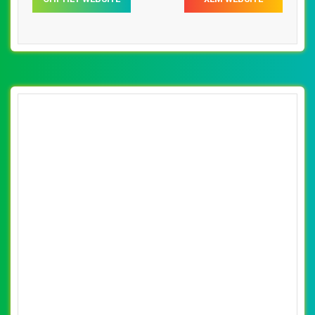
suckhoedoisongvn