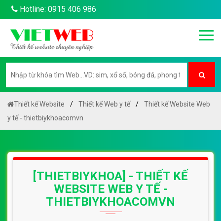
Hotline: 0915 406 986
Thiết kế Website
Thiết kế Web y tế
Thiết kế Website Web
y tế - thietbiykhoacomvn
[THIETBIYKHOA] - THIẾT KẾ
WEBSITE WEB Y TẾ -
THIETBIYKHOACOMVN