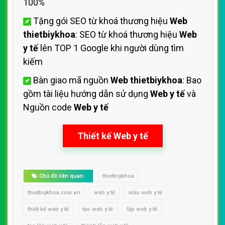
100%
Tặng gói SEO từ khoá thương hiệu
Web
thietbiykhoa
: SEO từ khoá thương hiệu
Web
y tế
lên TOP 1 Google khi người dùng tìm
kiếm
Bàn giao mã nguồn
Web thietbiykhoa
: Bao
gồm tài liệu hướng dẫn sử dụng
Web y tế
và
Nguồn code
Web y tế
Thiết kế Web y tế
Chủ đề liên quan:
thietbiykhoa
thietbiykhoa.com.vn
web y tế
mẫu web y tế
thiết kế web y tế
tạo web y tế
lập web y tế