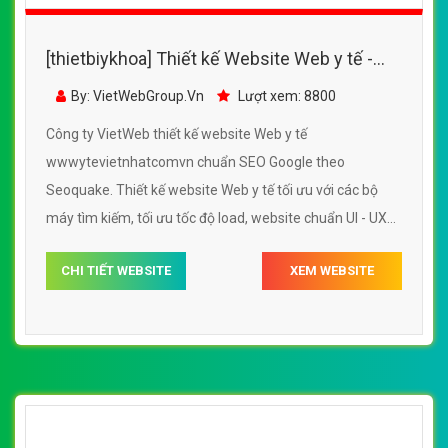
[thietbiykhoa] Thiết kế Website Web y tế -
wwwytevietnhatcomvn
By: VietWebGroup.Vn
Lượt xem: 8800
Công ty VietWeb thiết kế website Web y tế
wwwytevietnhatcomvn chuẩn SEO Google theo
Seoquake. Thiết kế website Web y tế tối ưu với các bộ
máy tìm kiếm, tối ưu tốc độ load, website chuẩn UI - UX
giúp tăng trải nghiệm người dùng lướt website Web y tế
CHI TIẾT WEBSITE
XEM WEBSITE
wwwytevietnhatcomvn