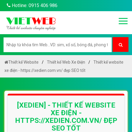
Hotline: 0915 406 986
Thiết kế Website
Thiết kế Web Xe Điện
Thiết kế website
xe điện - https://xedien.com.vn/ đẹp SEO tốt
[XEDIEN] - THIẾT KẾ WEBSITE
XE ĐIỆN -
HTTPS://XEDIEN.COM.VN/ ĐẸP
SEO TỐT