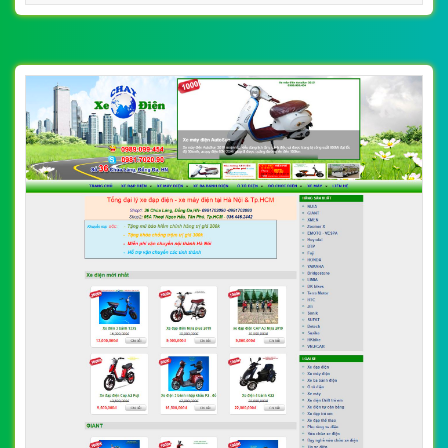
[xedien] Thiết Kế Web Xe Điện Thế Giới Xe
Điện đẹp SEO nhanh hiệu quả
By: VietWebGroup.Vn
Lượt xem: 10500
VietWeb công ty chuyên thiết kế website xe điện chuyên
nghiệp, uy tín, chất lượng tại Hà Nội
CHI TIẾT WEBSITE
XEM WEBSITE