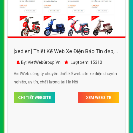
(*) Đây là mẫu website trên mạng tham khảo theo yêu cầu.
VietWeb gửi lời cảm ơn tới quý khách hàng đã luôn tin dùng
dịch vụ thiết kế website chuyên nghiệp suốt chặng đường >8
năm qua!
CÔNG TY THIẾT KẾ WEBSITE CHUYÊN NGHIỆP VIỆT