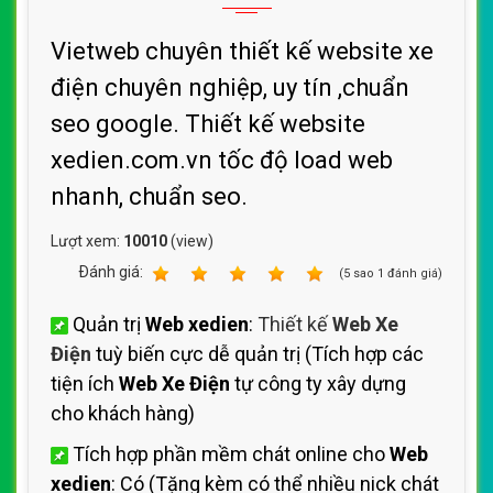
Vietweb chuyên thiết kế website xe
điện chuyên nghiệp, uy tín ,chuẩn
seo google. Thiết kế website
xedien.com.vn tốc độ load web
nhanh, chuẩn seo.
Lượt xem:
10010
(view)
Ðánh giá:
1
2
3
4
5
(
5
sao
1
đánh giá)
Quản trị
Web xedien
:
Thiết kế
Web Xe
Điện
tuỳ biến cực dễ quản trị (Tích hợp các
tiện ích
Web Xe Điện
tự công ty xây dựng
cho khách hàng)
Tích hợp phần mềm chát online cho
Web
xedien
: Có (Tặng kèm có thể nhiều nick chát