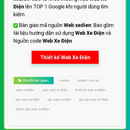
Điện
lên TOP 1 Google khi người dùng tìm
kiếm
Bàn giao mã nguồn
Web xedien
: Bao gồm
tài liệu hướng dẫn sử dụng
Web Xe Điện
và
Nguồn code
Web Xe Điện
Thiết kế Web Xe Điện
Chủ đề liên quan:
xedien
xedien.com.vn
web xe Điện
mẫu web xe Điện
thiết kế web xe Điện
tạo web xe Điện
lập web xe Điện
tạo lập web xe Điện
thành lập web xe Điện