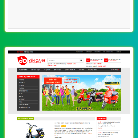
[xedien] Thiết Kế Web Xe Điện Bảo Tín đẹp,
chuyên nghiệp chuẩn SEO
By: VietWebGroup.Vn
Lượt xem: 15310
VietWeb công ty chuyên thiết kế website xe điện chuyên
nghiệp, uy tín, chất lượng tại Hà Nội
CHI TIẾT WEBSITE
XEM WEBSITE