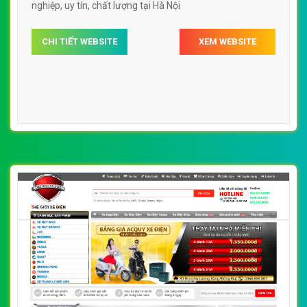
[xedien] Thiết Kế Web Xe Điện Nghĩa Hải đẹp,
chuyên nghiệp chuẩn SEO
By: VietWebGroup.Vn
Lượt xem: 14700
VietWeb công ty chuyên thiết kế website xe điện chuyên
nghiệp, uy tín, chất lượng tại Hà Nội
CHI TIẾT WEBSITE
XEM WEBSITE