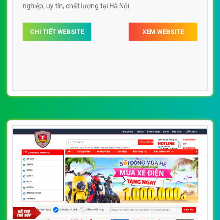
[xedien] Thiết Kế Web Xe Điện Lan Anh đẹp,
chuyên nghiệp chuẩn SEO
By: VietWebGroup.Vn
Lượt xem: 17200
VietWeb công ty chuyên thiết kế website xe điện chuyên
nghiệp, uy tín, chất lượng tại Hà Nội
CHI TIẾT WEBSITE
XEM WEBSITE