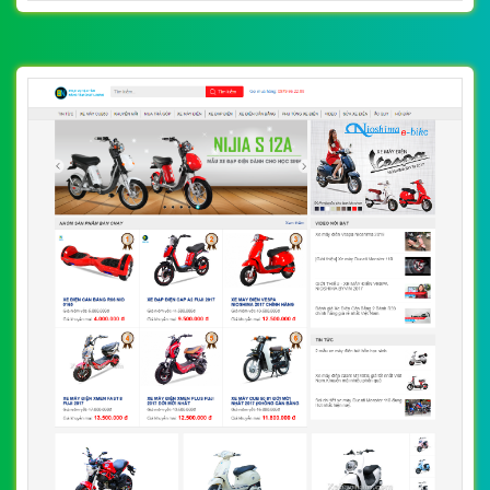
WEB
Số 202, Ngõ 364 Trung Liệt, Thái Hà, Đống Đa, Hà Nội
Số 36 Đa Kao, Điện Biên Phủ, Quận 1, TP. Hồ Chí Minh
0915 406 986
(024).6658.7378
support@vietwebgroup.vn
https://vietwebgroup.vn
WEBSITE XE ĐIỆN CÙNG LĨNH VỰC