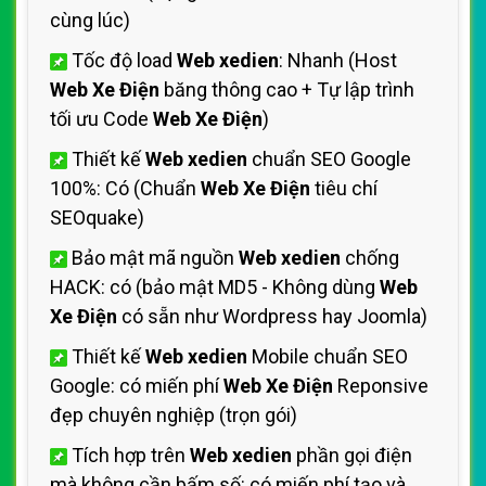
cùng lúc)
Tốc độ load
Web xedien
: Nhanh (Host
Web Xe Điện
băng thông cao + Tự lập trình
tối ưu Code
Web Xe Điện
)
Thiết kế
Web xedien
chuẩn SEO Google
100%: Có (Chuẩn
Web Xe Điện
tiêu chí
SEOquake)
Bảo mật mã nguồn
Web xedien
chống
HACK: có (bảo mật MD5 - Không dùng
Web
Xe Điện
có sẵn như Wordpress hay Joomla)
Thiết kế
Web xedien
Mobile chuẩn SEO
Google: có miến phí
Web Xe Điện
Reponsive
đẹp chuyên nghiệp (trọn gói)
Tích hợp trên
Web xedien
phần gọi điện
mà không cần bấm số: có miến phí tạo và