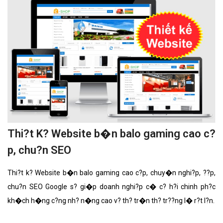
Thi?t K? Website b�n balo gaming cao c?
p, chu?n SEO
Thi?t k? Website b�n balo gaming cao c?p, chuy�n nghi?p, ??p,
chu?n SEO Google s? gi�p doanh nghi?p c� c? h?i chinh ph?c
kh�ch h�ng c?ng nh? n�ng cao v? th? tr�n th? tr??ng l� r?t l?n.