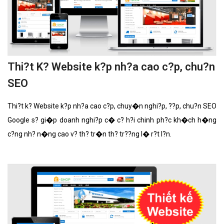
Thi?t K? Website k?p nh?a cao c?p, chu?n
SEO
Thi?t k? Website k?p nh?a cao c?p, chuy�n nghi?p, ??p, chu?n SEO
Google s? gi�p doanh nghi?p c� c? h?i chinh ph?c kh�ch h�ng
c?ng nh? n�ng cao v? th? tr�n th? tr??ng l� r?t l?n.