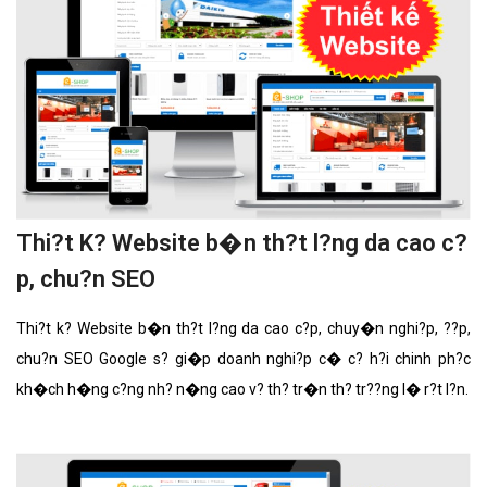
Thi?t K? Website b�n th?t l?ng da cao c?
p, chu?n SEO
Thi?t k? Website b�n th?t l?ng da cao c?p, chuy�n nghi?p, ??p,
chu?n SEO Google s? gi�p doanh nghi?p c� c? h?i chinh ph?c
kh�ch h�ng c?ng nh? n�ng cao v? th? tr�n th? tr??ng l� r?t l?n.