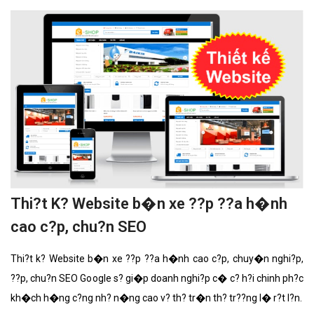
Thi?t K? Website b�n xe ??p ??a h�nh
cao c?p, chu?n SEO
Thi?t k? Website b�n xe ??p ??a h�nh cao c?p, chuy�n nghi?p,
??p, chu?n SEO Google s? gi�p doanh nghi?p c� c? h?i chinh ph?c
kh�ch h�ng c?ng nh? n�ng cao v? th? tr�n th? tr??ng l� r?t l?n.