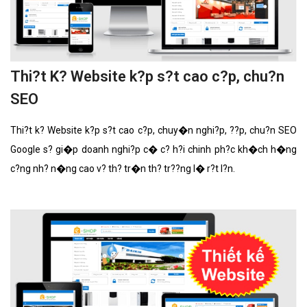
Thi?t K? Website k?p s?t cao c?p, chu?n
SEO
Thi?t k? Website k?p s?t cao c?p, chuy�n nghi?p, ??p, chu?n SEO
Google s? gi�p doanh nghi?p c� c? h?i chinh ph?c kh�ch h�ng
c?ng nh? n�ng cao v? th? tr�n th? tr??ng l� r?t l?n.