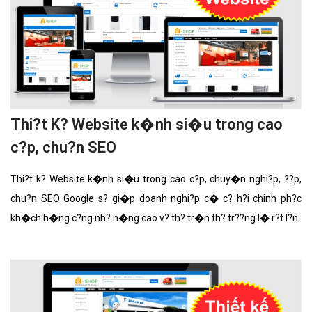
Thi?t K? Website k�nh si�u trong cao
c?p, chu?n SEO
Thi?t k? Website k�nh si�u trong cao c?p, chuy�n nghi?p, ??p,
chu?n SEO Google s? gi�p doanh nghi?p c� c? h?i chinh ph?c
kh�ch h�ng c?ng nh? n�ng cao v? th? tr�n th? tr??ng l� r?t l?n.