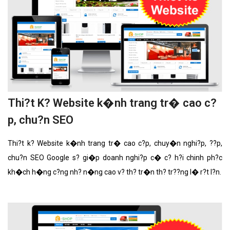
Thi?t K? Website k�nh trang tr� cao c?
p, chu?n SEO
Thi?t k? Website k�nh trang tr� cao c?p, chuy�n nghi?p, ??p,
chu?n SEO Google s? gi�p doanh nghi?p c� c? h?i chinh ph?c
kh�ch h�ng c?ng nh? n�ng cao v? th? tr�n th? tr??ng l� r?t l?n.