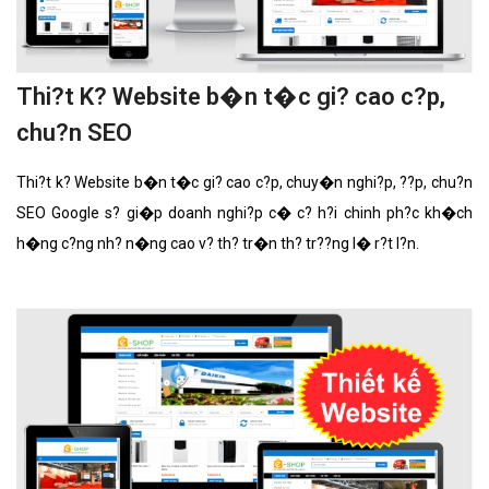
Thi?t K? Website b�n t�c gi? cao c?p,
chu?n SEO
Thi?t k? Website b�n t�c gi? cao c?p, chuy�n nghi?p, ??p, chu?n
SEO Google s? gi�p doanh nghi?p c� c? h?i chinh ph?c kh�ch
h�ng c?ng nh? n�ng cao v? th? tr�n th? tr??ng l� r?t l?n.