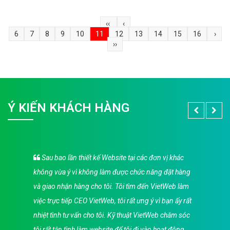
‹‹
‹
6
7
8
9
10
11
12
13
14
15
16
›
››
Ý KIẾN KHÁCH HÀNG
Sau bao lần thiết kế Website tại các đơn vị khác
không vừa ý vì không làm được chức năng đặt hàng
và giao nhận hàng cho tôi. Tôi tìm đến VietWeb làm
việc trực tiếp CEO VietWeb, tôi rất ưng ý vì bạn ấy rất
nhiệt tình tư vấn cho tôi. Kỹ thuật VietWeb chăm sóc
tôi rất tận tình làm website để tôi đi vào hoạt động