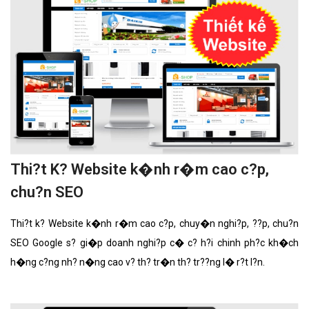
Thi?t K? Website k�nh r�m cao c?p,
chu?n SEO
Thi?t k? Website k�nh r�m cao c?p, chuy�n nghi?p, ??p, chu?n
SEO Google s? gi�p doanh nghi?p c� c? h?i chinh ph?c kh�ch
h�ng c?ng nh? n�ng cao v? th? tr�n th? tr??ng l� r?t l?n.