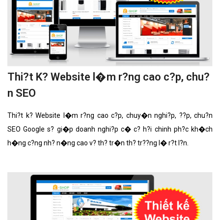
Thi?t K? Website l�m r?ng cao c?p, chu?
n SEO
Thi?t k? Website l�m r?ng cao c?p, chuy�n nghi?p, ??p, chu?n
SEO Google s? gi�p doanh nghi?p c� c? h?i chinh ph?c kh�ch
h�ng c?ng nh? n�ng cao v? th? tr�n th? tr??ng l� r?t l?n.