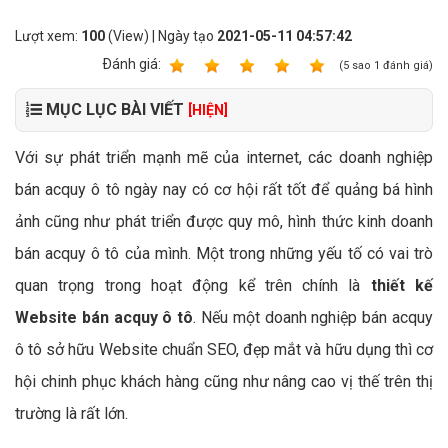
Lượt xem:
100
(View) | Ngày tạo
2021-05-11 04:57:42
Ðánh giá:
1
2
3
4
5
(
5
sao
1
đánh giá)
MỤC LỤC BÀI VIẾT
[HIỆN]
Với sự phát triển mạnh mẽ của internet, các doanh nghiệp
bán acquy ô tô ngày nay có cơ hội rất tốt để quảng bá hình
ảnh cũng như phát triển được quy mô, hình thức kinh doanh
bán acquy ô tô của mình. Một trong những yếu tố có vai trò
quan trọng trong hoạt động kể trên chính là
thiết kế
Website bán acquy ô tô
. Nếu một doanh nghiệp bán acquy
ô tô sở hữu Website chuẩn SEO, đẹp mắt và hữu dụng thì cơ
hội chinh phục khách hàng cũng như nâng cao vị thế trên thị
trường là rất lớn.