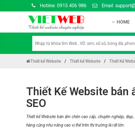
Hotline: 0915 406 986
Email: support
HOME
Giới thiệu
Hồ sơ nă
Hướng dẫ
Thiết kế Website
Thiết kế Website
Thiết Kế Web
Tuyển dụ
Chính sá
Thiết Kế Website bán 
Chính sác
SEO
Liên hệ c
Chính sác
Thiết kế Website bán ấm chén cao cấp, chuyên nghiệp, đẹp,
hàng cũng như nâng cao vị thế trên thị trường là rất lớn.