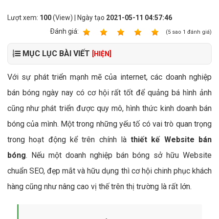
Lượt xem:
100
(View) | Ngày tạo
2021-05-11 04:57:46
Ðánh giá:
1
2
3
4
5
(
5
sao
1
đánh giá)
MỤC LỤC BÀI VIẾT
[HIỆN]
Với sự phát triển mạnh mẽ của internet, các doanh nghiệp
bán bóng ngày nay có cơ hội rất tốt để quảng bá hình ảnh
cũng như phát triển được quy mô, hình thức kinh doanh bán
bóng của mình. Một trong những yếu tố có vai trò quan trọng
trong hoạt động kể trên chính là
thiết kế Website bán
bóng
. Nếu một doanh nghiệp bán bóng sở hữu Website
chuẩn SEO, đẹp mắt và hữu dụng thì cơ hội chinh phục khách
hàng cũng như nâng cao vị thế trên thị trường là rất lớn.