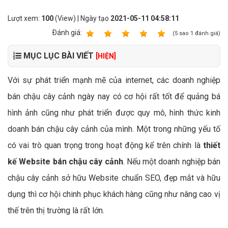
Lượt xem:
100
(View) | Ngày tạo
2021-05-11 04:58:11
Ðánh giá:
1
2
3
4
5
(
5
sao
1
đánh giá)
MỤC LỤC BÀI VIẾT
[HIỆN]
Với sự phát triển mạnh mẽ của internet, các doanh nghiệp
bán chậu cây cảnh ngày nay có cơ hội rất tốt để quảng bá
hình ảnh cũng như phát triển được quy mô, hình thức kinh
doanh bán chậu cây cảnh của mình. Một trong những yếu tố
có vai trò quan trọng trong hoạt động kể trên chính là
thiết
kế Website bán chậu cây cảnh
. Nếu một doanh nghiệp bán
chậu cây cảnh sở hữu Website chuẩn SEO, đẹp mắt và hữu
dụng thì cơ hội chinh phục khách hàng cũng như nâng cao vị
thế trên thị trường là rất lớn.