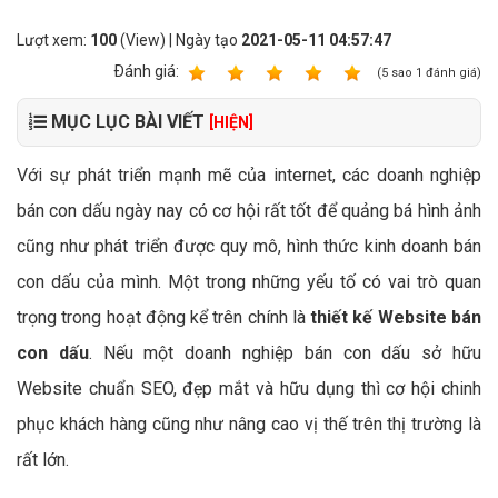
Lượt xem:
100
(View) | Ngày tạo
2021-05-11 04:57:47
Ðánh giá:
1
2
3
4
5
(
5
sao
1
đánh giá)
MỤC LỤC BÀI VIẾT
[HIỆN]
Với sự phát triển mạnh mẽ của internet, các doanh nghiệp
bán con dấu ngày nay có cơ hội rất tốt để quảng bá hình ảnh
cũng như phát triển được quy mô, hình thức kinh doanh bán
con dấu của mình. Một trong những yếu tố có vai trò quan
trọng trong hoạt động kể trên chính là
thiết kế Website bán
con dấu
. Nếu một doanh nghiệp bán con dấu sở hữu
Website chuẩn SEO, đẹp mắt và hữu dụng thì cơ hội chinh
phục khách hàng cũng như nâng cao vị thế trên thị trường là
rất lớn.