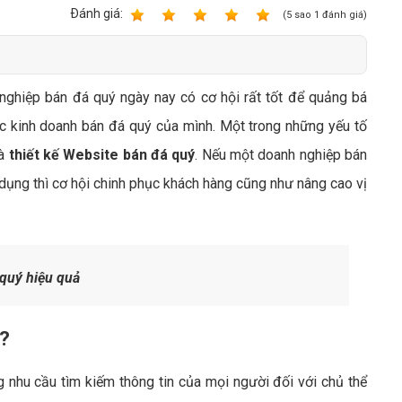
Bảng giá quảng cáo Google
Ðánh giá:
1
2
3
4
5
(
5
sao
1
đánh giá)
Bảng giá quảng cáo Facebook
Bảng giá quảng cáo Banner
 nghiệp bán đá quý ngày nay có cơ hội rất tốt để quảng bá
Bảng giá quản trị Website
ức kinh doanh bán đá quý của mình. Một trong những yếu tố
Bảng giá quản trị Fanpage Facebook
là
thiết kế Website bán đá quý
. Nếu một doanh nghiệp bán
Bảng giá SEO Website
ụng thì cơ hội chinh phục khách hàng cũng như nâng cao vị
quý hiệu quả
ì?
nhu cầu tìm kiếm thông tin của mọi người đối với chủ thể