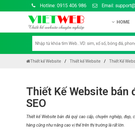
Hotline: 0915 406 986
Email: support
HOME
Giới thiệu
Hồ sơ nă
Hướng dẫ
Thiết kế Website
Thiết kế Website
Thiết Kế Webs
Tuyển dụ
Chính sá
Thiết Kế Website bán 
Chính sác
SEO
Liên hệ c
Chính sác
Thiết kế Website bán đá quý cao cấp, chuyên nghiệp, đẹp,
hàng cũng như nâng cao vị thế trên thị trường là rất lớn.