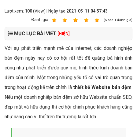
Lượt xem:
100
(View) | Ngày tạo
2021-05-11 04:57:43
Ðánh giá:
1
2
3
4
5
(
5
sao
1
đánh giá)
MỤC LỤC BÀI VIẾT
[HIỆN]
Với sự phát triển mạnh mẽ của internet, các doanh nghiệp
bán đệm ngày nay có cơ hội rất tốt để quảng bá hình ảnh
cũng như phát triển được quy mô, hình thức kinh doanh bán
đệm của mình. Một trong những yếu tố có vai trò quan trọng
trong hoạt động kể trên chính là
thiết kế Website bán đệm
.
Nếu một doanh nghiệp bán đệm sở hữu Website chuẩn SEO,
đẹp mắt và hữu dụng thì cơ hội chinh phục khách hàng cũng
như nâng cao vị thế trên thị trường là rất lớn.