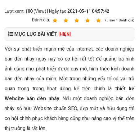
Lượt xem:
100
(View) | Ngày tạo
2021-05-11 04:57:42
Ðánh giá:
1
2
3
4
5
(
5
sao
1
đánh giá)
MỤC LỤC BÀI VIẾT
[HIỆN]
Với sự phát triển mạnh mẽ của internet, các doanh nghiệp
bán đèn nháy ngày nay có cơ hội rất tốt để quảng bá hình
ảnh cũng như phát triển được quy mô, hình thức kinh doanh
bán đèn nháy của mình. Một trong những yếu tố có vai trò
quan trọng trong hoạt động kể trên chính là
thiết kế
Website bán đèn nháy
. Nếu một doanh nghiệp bán đèn
nháy sở hữu Website chuẩn SEO, đẹp mắt và hữu dụng thì
cơ hội chinh phục khách hàng cũng như nâng cao vị thế trên
thị trường là rất lớn.