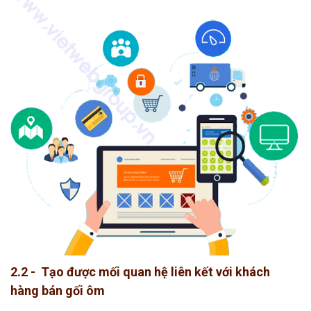
2.2 - Tạo được mối quan hệ liên kết với khách
hàng bán gối ôm