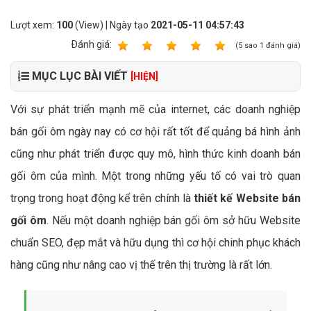
Lượt xem:
100
(View) | Ngày tạo
2021-05-11 04:57:43
Ðánh giá:
1
2
3
4
5
(
5
sao
1
đánh giá)
MỤC LỤC BÀI VIẾT
[HIỆN]
Với sự phát triển mạnh mẽ của internet, các doanh nghiệp
bán gối ôm ngày nay có cơ hội rất tốt để quảng bá hình ảnh
cũng như phát triển được quy mô, hình thức kinh doanh bán
gối ôm của mình. Một trong những yếu tố có vai trò quan
trọng trong hoạt động kể trên chính là
thiết kế Website bán
gối ôm
. Nếu một doanh nghiệp bán gối ôm sở hữu Website
chuẩn SEO, đẹp mắt và hữu dụng thì cơ hội chinh phục khách
hàng cũng như nâng cao vị thế trên thị trường là rất lớn.