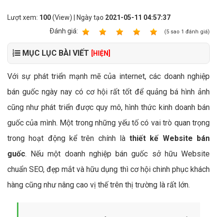
Lượt xem:
100
(View) | Ngày tạo
2021-05-11 04:57:37
Ðánh giá:
1
2
3
4
5
(
5
sao
1
đánh giá)
MỤC LỤC BÀI VIẾT
[HIỆN]
Với sự phát triển mạnh mẽ của internet, các doanh nghiệp
bán guốc ngày nay có cơ hội rất tốt để quảng bá hình ảnh
cũng như phát triển được quy mô, hình thức kinh doanh bán
guốc của mình. Một trong những yếu tố có vai trò quan trọng
trong hoạt động kể trên chính là
thiết kế Website bán
guốc
. Nếu một doanh nghiệp bán guốc sở hữu Website
chuẩn SEO, đẹp mắt và hữu dụng thì cơ hội chinh phục khách
hàng cũng như nâng cao vị thế trên thị trường là rất lớn.