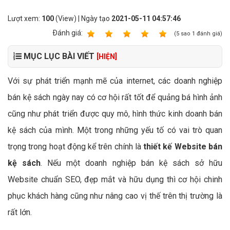
Lượt xem:
100
(View) | Ngày tạo
2021-05-11 04:57:46
Ðánh giá:
1
2
3
4
5
(
5
sao
1
đánh giá)
MỤC LỤC BÀI VIẾT
[HIỆN]
Với sự phát triển mạnh mẽ của internet, các doanh nghiệp
bán kệ sách ngày nay có cơ hội rất tốt để quảng bá hình ảnh
cũng như phát triển được quy mô, hình thức kinh doanh bán
kệ sách của mình. Một trong những yếu tố có vai trò quan
trọng trong hoạt động kể trên chính là
thiết kế Website bán
kệ sách
. Nếu một doanh nghiệp bán kệ sách sở hữu
Website chuẩn SEO, đẹp mắt và hữu dụng thì cơ hội chinh
phục khách hàng cũng như nâng cao vị thế trên thị trường là
rất lớn.