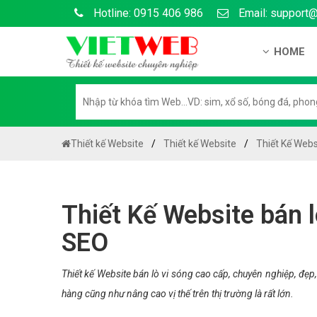
Hotline: 0915 406 986
Email: support
HOME
Giới thiệu
Hồ sơ nă
Hướng dẫ
Thiết kế Website
Thiết kế Website
Thiết Kế Webs
Tuyển dụ
Chính sá
Thiết Kế Website bán l
Chính sác
SEO
Liên hệ c
Chính sác
Thiết kế Website bán lò vi sóng cao cấp, chuyên nghiệp, đẹ
hàng cũng như nâng cao vị thế trên thị trường là rất lớn.