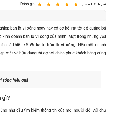
Bảng giá quảng cáo Google
Ðánh giá:
1
2
3
4
5
(
5
sao
1
đánh giá)
Bảng giá quảng cáo Facebook
Bảng giá quảng cáo Banner
ghiệp bán lò vi sóng ngày nay có cơ hội rất tốt để quảng bá
Bảng giá quản trị Website
c kinh doanh bán lò vi sóng của mình. Một trong những yếu
Bảng giá quản trị Fanpage Facebook
hính là
thiết kế Website bán lò vi sóng
. Nếu một doanh
Bảng giá SEO Website
ẹp mắt và hữu dụng thì cơ hội chinh phục khách hàng cũng
i sóng hiệu quả
à gì?
ứng nhu cầu tìm kiếm thông tin của mọi người đối với chủ