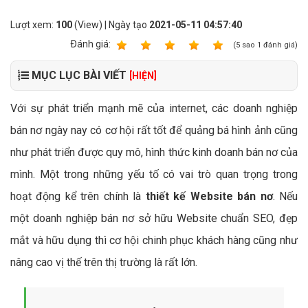
Lượt xem:
100
(View) | Ngày tạo
2021-05-11 04:57:40
Ðánh giá:
1
2
3
4
5
(
5
sao
1
đánh giá)
MỤC LỤC BÀI VIẾT
[HIỆN]
Với sự phát triển mạnh mẽ của internet, các doanh nghiệp
bán nơ ngày nay có cơ hội rất tốt để quảng bá hình ảnh cũng
như phát triển được quy mô, hình thức kinh doanh bán nơ của
mình. Một trong những yếu tố có vai trò quan trọng trong
hoạt động kể trên chính là
thiết kế Website bán nơ
. Nếu
một doanh nghiệp bán nơ sở hữu Website chuẩn SEO, đẹp
mắt và hữu dụng thì cơ hội chinh phục khách hàng cũng như
nâng cao vị thế trên thị trường là rất lớn.