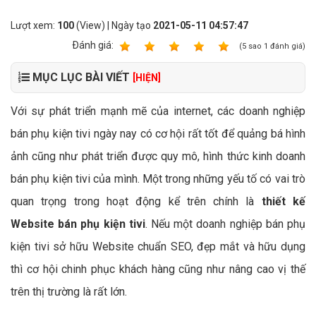
Lượt xem:
100
(View) | Ngày tạo
2021-05-11 04:57:47
Ðánh giá:
1
2
3
4
5
(
5
sao
1
đánh giá)
MỤC LỤC BÀI VIẾT
[HIỆN]
Với sự phát triển mạnh mẽ của internet, các doanh nghiệp
bán phụ kiện tivi ngày nay có cơ hội rất tốt để quảng bá hình
ảnh cũng như phát triển được quy mô, hình thức kinh doanh
bán phụ kiện tivi của mình. Một trong những yếu tố có vai trò
quan trọng trong hoạt động kể trên chính là
thiết kế
Website bán phụ kiện tivi
. Nếu một doanh nghiệp bán phụ
kiện tivi sở hữu Website chuẩn SEO, đẹp mắt và hữu dụng
thì cơ hội chinh phục khách hàng cũng như nâng cao vị thế
trên thị trường là rất lớn.