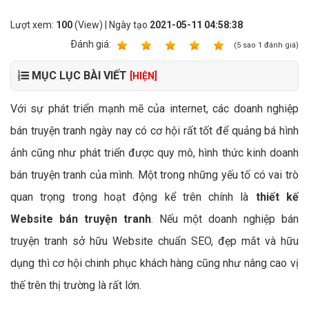
Lượt xem:
100
(View) | Ngày tạo
2021-05-11 04:58:38
Ðánh giá:
1
2
3
4
5
(
5
sao
1
đánh giá)
MỤC LỤC BÀI VIẾT
[HIỆN]
Với sự phát triển mạnh mẽ của internet, các doanh nghiệp
bán truyện tranh ngày nay có cơ hội rất tốt để quảng bá hình
ảnh cũng như phát triển được quy mô, hình thức kinh doanh
bán truyện tranh của mình. Một trong những yếu tố có vai trò
quan trọng trong hoạt động kể trên chính là
thiết kế
Website bán truyện tranh
. Nếu một doanh nghiệp bán
truyện tranh sở hữu Website chuẩn SEO, đẹp mắt và hữu
dụng thì cơ hội chinh phục khách hàng cũng như nâng cao vị
thế trên thị trường là rất lớn.