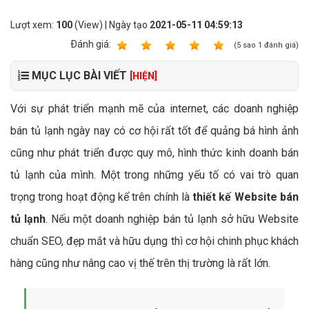
Lượt xem:
100
(View) | Ngày tạo
2021-05-11 04:59:13
Ðánh giá:
1
2
3
4
5
(
5
sao
1
đánh giá)
MỤC LỤC BÀI VIẾT
[HIỆN]
Với sự phát triển mạnh mẽ của internet, các doanh nghiệp
bán tủ lạnh ngày nay có cơ hội rất tốt để quảng bá hình ảnh
cũng như phát triển được quy mô, hình thức kinh doanh bán
tủ lạnh của mình. Một trong những yếu tố có vai trò quan
trọng trong hoạt động kể trên chính là
thiết kế Website bán
tủ lạnh
. Nếu một doanh nghiệp bán tủ lạnh sở hữu Website
chuẩn SEO, đẹp mắt và hữu dụng thì cơ hội chinh phục khách
hàng cũng như nâng cao vị thế trên thị trường là rất lớn.