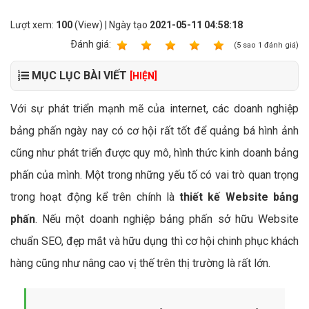
Lượt xem:
100
(View) | Ngày tạo
2021-05-11 04:58:18
Ðánh giá:
1
2
3
4
5
(
5
sao
1
đánh giá)
MỤC LỤC BÀI VIẾT
[HIỆN]
Với sự phát triển mạnh mẽ của internet, các doanh nghiệp
bảng phấn ngày nay có cơ hội rất tốt để quảng bá hình ảnh
cũng như phát triển được quy mô, hình thức kinh doanh bảng
phấn của mình. Một trong những yếu tố có vai trò quan trọng
trong hoạt động kể trên chính là
thiết kế Website bảng
phấn
. Nếu một doanh nghiệp bảng phấn sở hữu Website
chuẩn SEO, đẹp mắt và hữu dụng thì cơ hội chinh phục khách
hàng cũng như nâng cao vị thế trên thị trường là rất lớn.