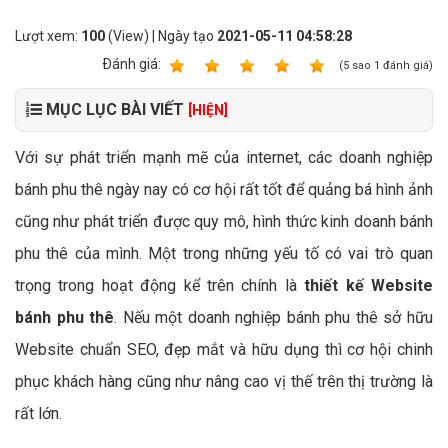
Lượt xem:
100
(View) | Ngày tạo
2021-05-11 04:58:28
Ðánh giá:
1
2
3
4
5
(
5
sao
1
đánh giá)
MỤC LỤC BÀI VIẾT
[HIỆN]
Với sự phát triển mạnh mẽ của internet, các doanh nghiệp
bánh phu thê ngày nay có cơ hội rất tốt để quảng bá hình ảnh
cũng như phát triển được quy mô, hình thức kinh doanh bánh
phu thê của mình. Một trong những yếu tố có vai trò quan
trọng trong hoạt động kể trên chính là
thiết kế Website
bánh phu thê
. Nếu một doanh nghiệp bánh phu thê sở hữu
Website chuẩn SEO, đẹp mắt và hữu dụng thì cơ hội chinh
phục khách hàng cũng như nâng cao vị thế trên thị trường là
rất lớn.