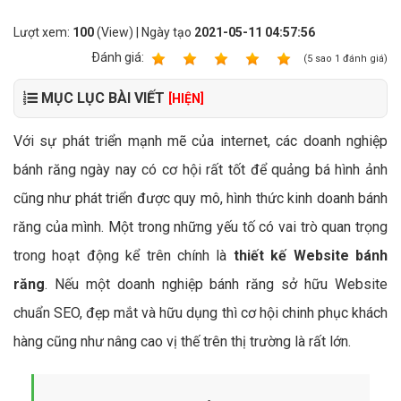
Lượt xem:
100
(View) | Ngày tạo
2021-05-11 04:57:56
Ðánh giá:
1
2
3
4
5
(
5
sao
1
đánh giá)
MỤC LỤC BÀI VIẾT
[HIỆN]
Với sự phát triển mạnh mẽ của internet, các doanh nghiệp
bánh răng ngày nay có cơ hội rất tốt để quảng bá hình ảnh
cũng như phát triển được quy mô, hình thức kinh doanh bánh
răng của mình. Một trong những yếu tố có vai trò quan trọng
trong hoạt động kể trên chính là
thiết kế Website bánh
răng
. Nếu một doanh nghiệp bánh răng sở hữu Website
chuẩn SEO, đẹp mắt và hữu dụng thì cơ hội chinh phục khách
hàng cũng như nâng cao vị thế trên thị trường là rất lớn.