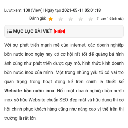
Lượt xem:
100
(View) | Ngày tạo
2021-05-11 05:01:18
Ðánh giá:
1
2
3
4
5
(
1
sao
1
đánh giá)
MỤC LỤC BÀI VIẾT
[HIỆN]
Với sự phát triển mạnh mẽ của internet, các doanh nghiệp
bồn nước inox ngày nay có cơ hội rất tốt để quảng bá hình
ảnh cũng như phát triển được quy mô, hình thức kinh doanh
bồn nước inox của mình. Một trong những yếu tố có vai trò
quan trọng trong hoạt động kể trên chính là
thiết kế
Website bồn nước inox
. Nếu một doanh nghiệp bồn nước
inox sở hữu Website chuẩn SEO, đẹp mắt và hữu dụng thì cơ
hội chinh phục khách hàng cũng như nâng cao vị thế trên thị
trường là rất lớn.