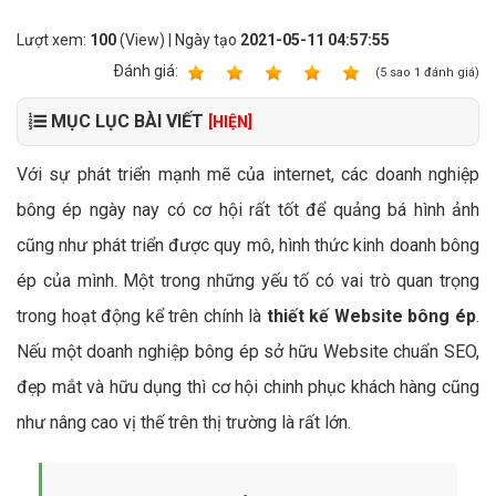
Lượt xem:
100
(View) | Ngày tạo
2021-05-11 04:57:55
Ðánh giá:
1
2
3
4
5
(
5
sao
1
đánh giá)
MỤC LỤC BÀI VIẾT
[HIỆN]
Với sự phát triển mạnh mẽ của internet, các doanh nghiệp
bông ép ngày nay có cơ hội rất tốt để quảng bá hình ảnh
cũng như phát triển được quy mô, hình thức kinh doanh bông
ép của mình. Một trong những yếu tố có vai trò quan trọng
trong hoạt động kể trên chính là
thiết kế Website bông ép
.
Nếu một doanh nghiệp bông ép sở hữu Website chuẩn SEO,
đẹp mắt và hữu dụng thì cơ hội chinh phục khách hàng cũng
như nâng cao vị thế trên thị trường là rất lớn.