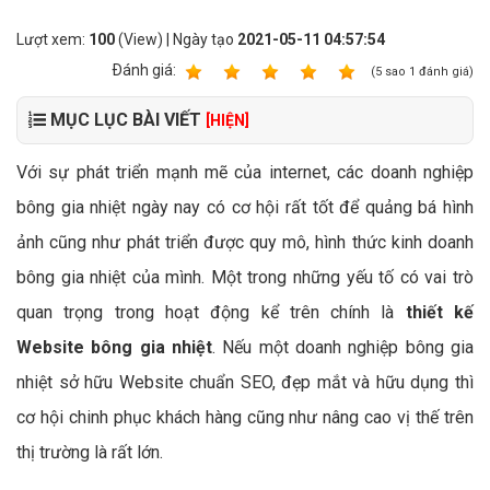
Lượt xem:
100
(View) | Ngày tạo
2021-05-11 04:57:54
Ðánh giá:
1
2
3
4
5
(
5
sao
1
đánh giá)
MỤC LỤC BÀI VIẾT
[HIỆN]
Với sự phát triển mạnh mẽ của internet, các doanh nghiệp
bông gia nhiệt ngày nay có cơ hội rất tốt để quảng bá hình
ảnh cũng như phát triển được quy mô, hình thức kinh doanh
bông gia nhiệt của mình. Một trong những yếu tố có vai trò
quan trọng trong hoạt động kể trên chính là
thiết kế
Website bông gia nhiệt
. Nếu một doanh nghiệp bông gia
nhiệt sở hữu Website chuẩn SEO, đẹp mắt và hữu dụng thì
cơ hội chinh phục khách hàng cũng như nâng cao vị thế trên
thị trường là rất lớn.