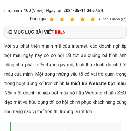
Lượt xem:
100
(View) | Ngày tạo
2021-05-11 04:57:54
Ðánh giá:
1
2
3
4
5
(
5
sao
1
đánh giá)
MỤC LỤC BÀI VIẾT
[HIỆN]
Với sự phát triển mạnh mẽ của internet, các doanh nghiệp
bột màu ngày nay có cơ hội rất tốt để quảng bá hình ảnh
cũng như phát triển được quy mô, hình thức kinh doanh bột
màu của mình. Một trong những yếu tố có vai trò quan trọng
trong hoạt động kể trên chính là
thiết kế Website bột màu
.
Nếu một doanh nghiệp bột màu sở hữu Website chuẩn SEO,
đẹp mắt và hữu dụng thì cơ hội chinh phục khách hàng cũng
như nâng cao vị thế trên thị trường là rất lớn.