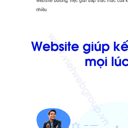
website bulong, việc giải đáp thắc mắc của 
nhiều.