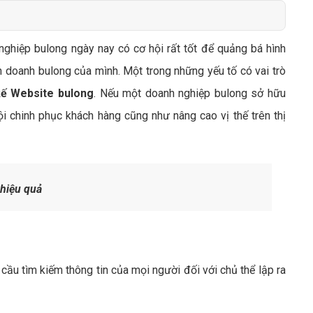
Bảng giá quảng cáo Google
Bảng giá quảng cáo Facebook
nghiệp bulong ngày nay có cơ hội rất tốt để quảng bá hình
Bảng giá quảng cáo Banner
h doanh bulong của mình. Một trong những yếu tố có vai trò
Bảng giá quản trị Website
kế Website bulong
. Nếu một doanh nghiệp bulong sở hữu
Bảng giá quản trị Fanpage Facebook
 chinh phục khách hàng cũng như nâng cao vị thế trên thị
Bảng giá SEO Website
hiệu quả
u tìm kiếm thông tin của mọi người đối với chủ thể lập ra