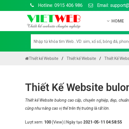
Hotline: 0915 406 986
Email: support
HOME
Giới thiệu
Hồ sơ nă
Hướng dẫ
Thiết kế Website
Thiết kế Website
Thiết Kế Webs
Tuyển dụ
Chính sá
Thiết Kế Website bulo
Chính sác
Liên hệ c
Thiết kế Website bulong cao cấp, chuyên nghiệp, đẹp, chuẩ
cũng như nâng cao vị thế trên thị trường là rất lớn.
Chính sác
Lượt xem:
100
(View) | Ngày tạo
2021-05-11 04:58:55