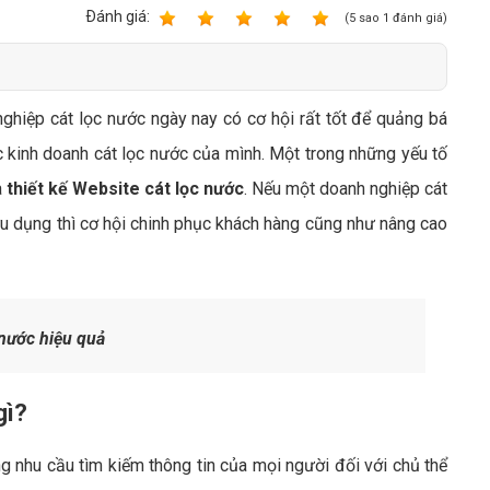
Bảng giá quảng cáo Google
Ðánh giá:
1
2
3
4
5
(
5
sao
1
đánh giá)
Bảng giá quảng cáo Facebook
Bảng giá quảng cáo Banner
nghiệp cát lọc nước ngày nay có cơ hội rất tốt để quảng bá
Bảng giá quản trị Website
c kinh doanh cát lọc nước của mình. Một trong những yếu tố
Bảng giá quản trị Fanpage Facebook
à
thiết kế Website cát lọc nước
. Nếu một doanh nghiệp cát
Bảng giá SEO Website
 dụng thì cơ hội chinh phục khách hàng cũng như nâng cao
nước hiệu quả
gì?
 nhu cầu tìm kiếm thông tin của mọi người đối với chủ thể