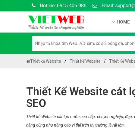
Hotline: 0915 406 986
Email: support
HOME
Giới thiệu
Hồ sơ nă
Hướng dẫ
Thiết kế Website
Thiết kế Website
Thiết Kế Webs
Tuyển dụ
Chính sá
Thiết Kế Website cát 
Chính sác
SEO
Liên hệ c
Chính sác
Thiết kế Website cát lọc nước cao cấp, chuyên nghiệp, đẹp
hàng cũng như nâng cao vị thế trên thị trường là rất lớn.