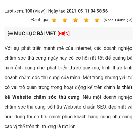
Lượt xem:
100
(View) | Ngày tạo
2021-05-11 04:58:56
Ðánh giá:
1
2
3
4
5
(
5
sao
1
đánh giá)
MỤC LỤC BÀI VIẾT
[HIỆN]
Với sự phát triển mạnh mẽ của internet, các doanh nghiệp
chăm sóc thú cưng ngày nay có cơ hội rất tốt để quảng bá
hình ảnh cũng như phát triển được quy mô, hình thức kinh
doanh chăm sóc thú cưng của mình. Một trong những yếu tố
có vai trò quan trọng trong hoạt động kể trên chính là
thiết
kế Website chăm sóc thú cưng
. Nếu một doanh nghiệp
chăm sóc thú cưng sở hữu Website chuẩn SEO, đẹp mắt và
hữu dụng thì cơ hội chinh phục khách hàng cũng như nâng
cao vị thế trên thị trường là rất lớn.