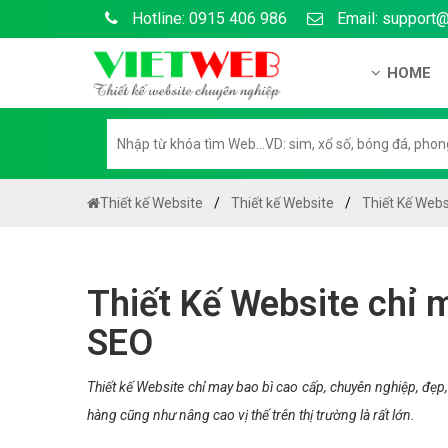
Hotline: 0915 406 986
Email: support
HOME
Giới thiệu
Hồ sơ nă
Hướng dẫ
Thiết kế Website
Thiết kế Website
Thiết Kế Webs
Tuyển dụ
Chính sá
Thiết Kế Website chỉ 
Chính sác
SEO
Liên hệ c
Chính sác
Thiết kế Website chỉ may bao bì cao cấp, chuyên nghiệp, đẹ
hàng cũng như nâng cao vị thế trên thị trường là rất lớn.