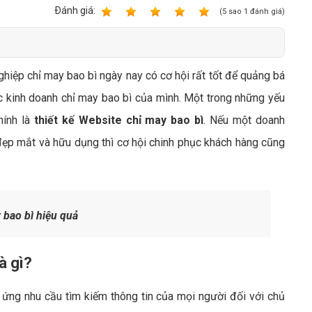
Bảng giá quảng cáo Google
Ðánh giá:
1
2
3
4
5
(
5
sao
1
đánh giá)
Bảng giá quảng cáo Facebook
Bảng giá quảng cáo Banner
ghiệp chỉ may bao bì ngày nay có cơ hội rất tốt để quảng bá
Bảng giá quản trị Website
c kinh doanh chỉ may bao bì của mình. Một trong những yếu
Bảng giá quản trị Fanpage Facebook
hính là
thiết kế Website chỉ may bao bì
. Nếu một doanh
Bảng giá SEO Website
ẹp mắt và hữu dụng thì cơ hội chinh phục khách hàng cũng
 bao bì hiệu quả
à gì?
ứng nhu cầu tìm kiếm thông tin của mọi người đối với chủ