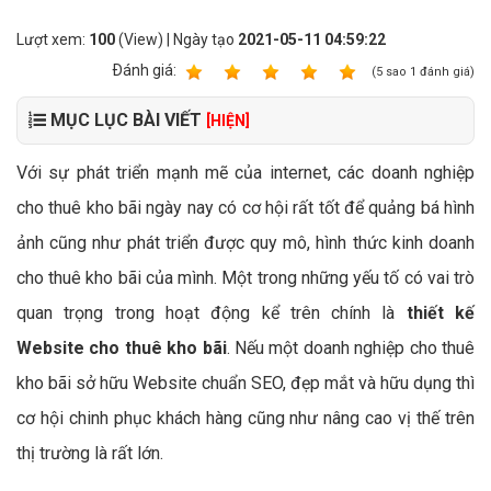
Lượt xem:
100
(View) | Ngày tạo
2021-05-11 04:59:22
Ðánh giá:
1
2
3
4
5
(
5
sao
1
đánh giá)
MỤC LỤC BÀI VIẾT
[HIỆN]
Với sự phát triển mạnh mẽ của internet, các doanh nghiệp
cho thuê kho bãi ngày nay có cơ hội rất tốt để quảng bá hình
ảnh cũng như phát triển được quy mô, hình thức kinh doanh
cho thuê kho bãi của mình. Một trong những yếu tố có vai trò
quan trọng trong hoạt động kể trên chính là
thiết kế
Website cho thuê kho bãi
. Nếu một doanh nghiệp cho thuê
kho bãi sở hữu Website chuẩn SEO, đẹp mắt và hữu dụng thì
cơ hội chinh phục khách hàng cũng như nâng cao vị thế trên
thị trường là rất lớn.