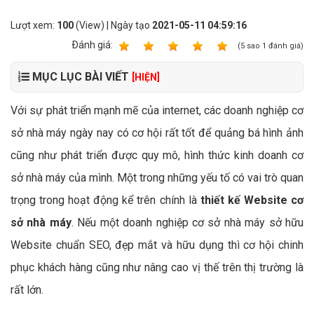
Lượt xem:
100
(View) | Ngày tạo
2021-05-11 04:59:16
Ðánh giá:
1
2
3
4
5
(
5
sao
1
đánh giá)
MỤC LỤC BÀI VIẾT
[HIỆN]
Với sự phát triển mạnh mẽ của internet, các doanh nghiệp cơ
sở nhà máy ngày nay có cơ hội rất tốt để quảng bá hình ảnh
cũng như phát triển được quy mô, hình thức kinh doanh cơ
sở nhà máy của mình. Một trong những yếu tố có vai trò quan
trọng trong hoạt động kể trên chính là
thiết kế Website cơ
sở nhà máy
. Nếu một doanh nghiệp cơ sở nhà máy sở hữu
Website chuẩn SEO, đẹp mắt và hữu dụng thì cơ hội chinh
phục khách hàng cũng như nâng cao vị thế trên thị trường là
rất lớn.